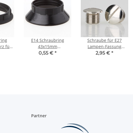
ring
E14 Schraubring
Schraube für E27
z für
43x15mm
Lampen-Fassung
moplast
Thermoplast/Kunststoff
Messing vernickelt
0,55 €
*
2,95 €
*
schwarz für Kunststoff
passend für Kaiser Idell
Fassung
und Bauhaus Leuchten
Partner