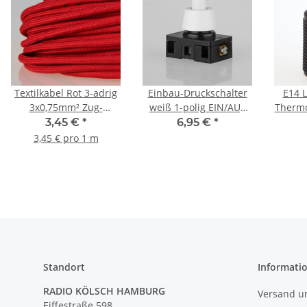
Textilkabel Rot 3-adrig
Einbau-Druckschalter
E14 
3x0,75mm² Zug-
weiß 1-polig EIN/AUS
Thermo
Pendelleitung S03RT-F
250V/6A 8mm Achse
s
3,45 €
*
6,95 €
*
3G0,75
Gewin
3,45 € pro 1 m
Standort
Informati
RADIO KÖLSCH HAMBURG
Versand u
Eiffestraße 598