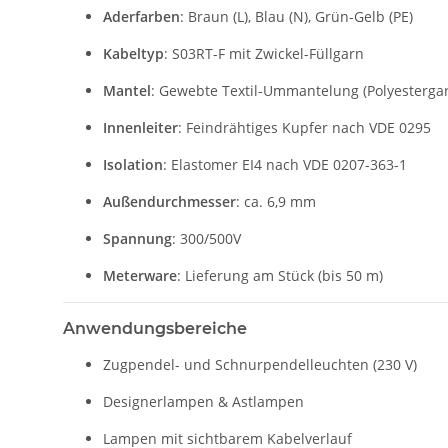
Aderfarben
: Braun (L), Blau (N), Grün-Gelb (PE)
Kabeltyp
: S03RT-F mit Zwickel-Füllgarn
Mantel
: Gewebte Textil-Ummantelung (Polyesterga
Innenleiter
: Feindrähtiges Kupfer nach VDE 0295
Isolation
: Elastomer EI4 nach VDE 0207-363-1
Außendurchmesser
: ca. 6,9 mm
Spannung
: 300/500V
Meterware
: Lieferung am Stück (bis 50 m)
Anwendungsbereiche
Zugpendel- und Schnurpendelleuchten (230 V)
Designerlampen & Astlampen
Lampen mit sichtbarem Kabelverlauf