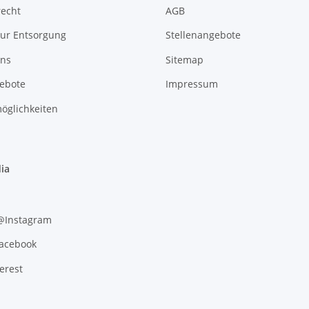
recht
AGB
zur Entsorgung
Stellenangebote
uns
Sitemap
gebote
Impressum
öglichkeiten
ia
 @Instagram
Facebook
erest