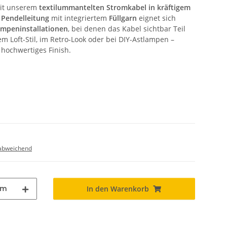
 mit unserem
textilummantelten Stromkabel in kräftigem
 Pendelleitung
mit integriertem
Füllgarn
eignet sich
mpeninstallationen
, bei denen das Kabel sichtbar Teil
m Loft-Stil, im Retro-Look oder bei DIY-Astlampen –
n hochwertiges Finish.
abweichend
m
In den Warenkorb