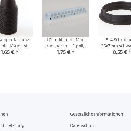
Lampenfassung
Lüsterklemme Mini
E14 Schraub
plast/Kunststoff
transparent 12-polig
35x7mm schwar
chwarz mit
bis 2,5 mm²
Kunststoff/Ther
1,65 €
*
1,75 €
*
0,55 €
*
demantel M10x1
16x94x15mm
Fassung
IG
onen
Gesetzliche Informationen
nd Lieferung
Datenschutz