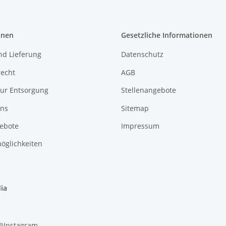
onen
Gesetzliche Informationen
nd Lieferung
Datenschutz
recht
AGB
zur Entsorgung
Stellenangebote
uns
Sitemap
gebote
Impressum
öglichkeiten
ia
 @Instagram