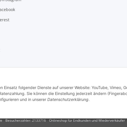
Facebook
erest
g
den Einsatz folgender Dienste auf unserer Website: YouTube, Vimeo, G
tenzahlung. Sie können die Einstellung jederzeit ändern (Fingerab
figurieren
und in unserer
Datenschutzerklärung
.
.
Versand
de
Besucherzähler: 2133716
Onlineshop für Endkunden und Wiederverkäufer