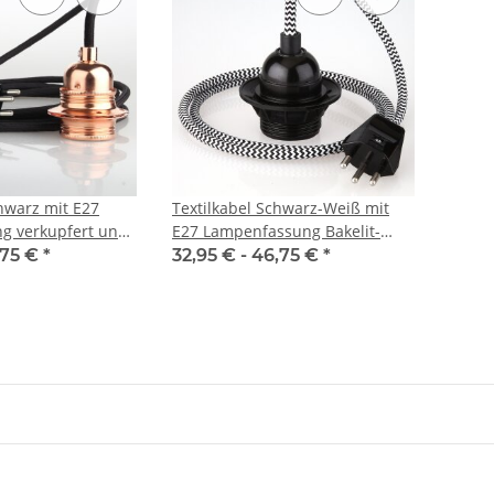
chwarz mit E27
Textilkabel Schwarz-Weiß mit
g verkupfert und
E27 Lampenfassung Bakelit-
cker
Optik schwarz und Schweizer
,75 €
*
32,95 € -
46,75 €
*
Stecker