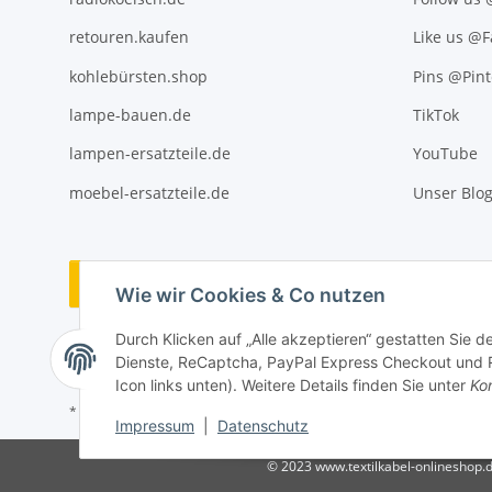
retouren.kaufen
Like us @
kohlebürsten.shop
Pins @Pint
lampe-bauen.de
TikTok
lampen-ersatzteile.de
YouTube
moebel-ersatzteile.de
Unser Blo
Vertrag widerrufen
Wie wir Cookies & Co nutzen
Durch Klicken auf „Alle akzeptieren“ gestatten Sie 
Dienste, ReCaptcha, PayPal Express Checkout und Ra
Icon links unten). Weitere Details finden Sie unter
Kon
* Alle Preise inkl. gesetzlicher USt., ** siehe Lieferbedingungen, zzgl
Impressum
|
Datenschutz
© 2023 www.textilkabel-onlineshop.