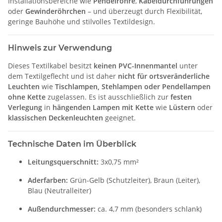
Installationsbereiche wie
Pendelrohre
,
Kabeldurchführungen
oder
Gewinderöhrchen
– und überzeugt durch Flexibilität,
geringe Bauhöhe und stilvolles Textildesign.
Hinweis zur Verwendung
Dieses Textilkabel besitzt
keinen PVC-Innenmantel
unter
dem Textilgeflecht und ist daher
nicht für ortsveränderliche
Leuchten
wie
Tischlampen, Stehlampen oder Pendellampen
ohne Kette
zugelassen. Es ist ausschließlich zur
festen
Verlegung
in
hängenden Lampen mit Kette
wie
Lüstern
oder
klassischen Deckenleuchten
geeignet.
Technische Daten im Überblick
Leitungsquerschnitt:
3x0,75 mm²
Aderfarben:
Grün-Gelb (Schutzleiter), Braun (Leiter),
Blau (Neutralleiter)
Außendurchmesser:
ca. 4,7 mm (besonders schlank)