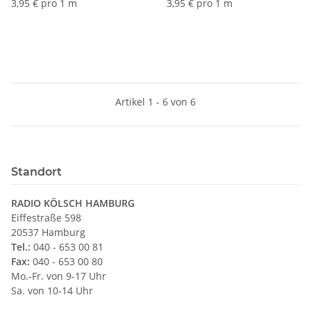
Lampen
Lampen
3,95 € pro 1 m
3,95 € pro 1 m
Kronleuchter/Lüster
Kronleuchter/Lüster
Artikel 1 - 6 von 6
Standort
RADIO KÖLSCH HAMBURG
Eiffestraße 598
20537 Hamburg
Tel.:
040 - 653 00 81
Fax:
040 - 653 00 80
Mo.-Fr. von 9-17 Uhr
Sa. von 10-14 Uhr