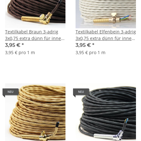
Textilkabel Braun 3-adrig
Textilkabel Elfenbein 3-adrig
3x0,75 extra dünn für innere
3x0,75 extra dünn für innere
Verkabelung von Ketten-
Verkabelung von Ketten-
3,95 €
*
3,95 €
*
Lampen
Lampen
3,95 € pro 1 m
3,95 € pro 1 m
Kronleuchter/Lüster
Kronleuchter/Lüster
NEU
NEU