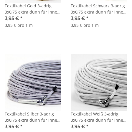
Textilkabel Gold 3-adrig
Textilkabel Schwarz 3-adrig
3x0,75 extra dünn für innere
3x0,75 extra dünn für innere
Verkabelung von Ketten-
Verkabelung von Ketten-
3,95 €
*
3,95 €
*
Lampen
Lampen
3,95 € pro 1 m
3,95 € pro 1 m
Kronleuchter/Lüster
Kronleuchter/Lüster
Textilkabel Silber 3-adrig
Textilkabel Weiß 3-adrig
3x0,75 extra dünn für innere
3x0,75 extra dünn für innere
Verkabelung von Ketten-
Verkabelung von Ketten-
3,95 €
*
3,95 €
*