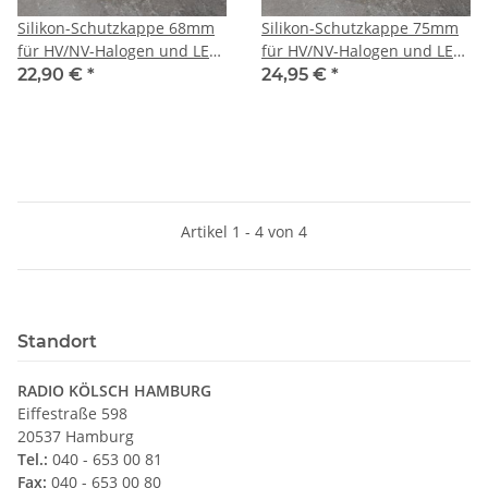
Silikon-Schutzkappe 68mm
Silikon-Schutzkappe 75mm
für HV/NV-Halogen und LED
für HV/NV-Halogen und LED
Einbauleuchten
Einbauleuchten
22,90 €
*
24,95 €
*
Artikel 1 - 4 von 4
Standort
RADIO KÖLSCH HAMBURG
Eiffestraße 598
20537 Hamburg
Tel.:
040 - 653 00 81
Fax:
040 - 653 00 80