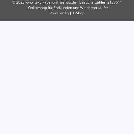
© 2023 www.textilkabel-onlineshop.de
Besucherzähler: 2137611
Onlineshop für Endkunden und Wiederverkäufer
Powered by
JTL-Shop