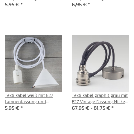
Lampenschirm und
Baldachin Länge 2,9 Meter
5,95 €
*
6,95 €
*
Baldachin Kunststoff weiß
Länge 1,4 Meter
Textilkabel weiß mit E27
Textilkabel graphit-grau mit
Lampenfassung und
E27 Vintage Fassung Nickel
Baldachin Kunststoff weiß
matt und Baldachin
5,95 €
*
67,95 € -
81,75 €
*
Länge 1,9 Meter
80x25mm