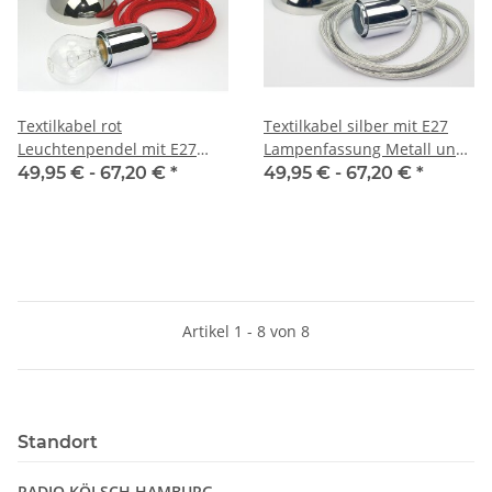
Textilkabel rot
Textilkabel silber mit E27
Leuchtenpendel mit E27
Lampenfassung Metall und
Metall-Fassung chrom
Lampen-Baldachin chrom
49,95 € -
67,20 €
*
49,95 € -
67,20 €
*
Baldachin
Artikel 1 - 8 von 8
Standort
RADIO KÖLSCH HAMBURG