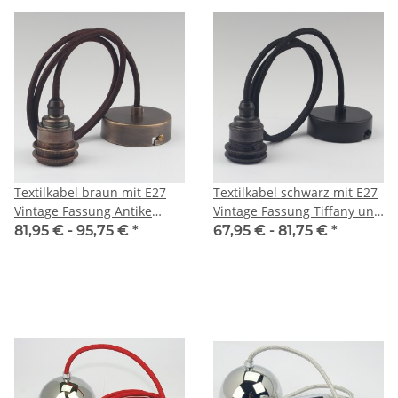
Textilkabel braun mit E27
Textilkabel schwarz mit E27
Vintage Fassung Antike
Vintage Fassung Tiffany und
Fume und Baldachin
Baldachin 80x25mm
81,95 € -
95,75 €
*
67,95 € -
81,75 €
*
80x25mm