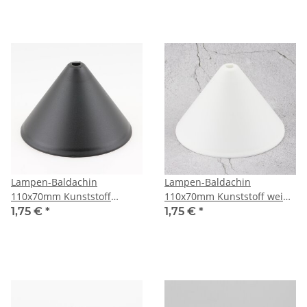
Mittelloch
Mittelloch
Lampen-Baldachin
Lampen-Baldachin
110x70mm Kunststoff
110x70mm Kunststoff weiß
schwarz Pyramiden Form
Pyramiden Form mit
1,75 €
*
1,75 €
*
mit Feststellschraube
Feststellschraube