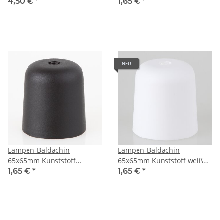
Zylinderform für 10er Rohr
Zylinderform
4,50 €
*
1,65 €
*
NEU
Lampen-Baldachin
Lampen-Baldachin
65x65mm Kunststoff
65x65mm Kunststoff weiß
schwarz Zylinderform
Zylinderform
1,65 €
*
1,65 €
*