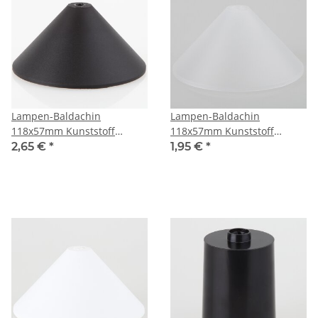
Lampen-Baldachin
Lampen-Baldachin
118x57mm Kunststoff
118x57mm Kunststoff
schwarz Pyramiden Form
transparent Pyramiden
2,65 €
*
1,95 €
*
Form