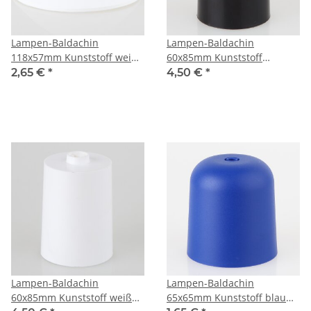
Lampen-Baldachin
Lampen-Baldachin
118x57mm Kunststoff weiß
60x85mm Kunststoff
Pyramiden Form
schwarz Zylinderform für
2,65 €
*
4,50 €
*
10er Rohr
Lampen-Baldachin
Lampen-Baldachin
60x85mm Kunststoff weiß
65x65mm Kunststoff blau