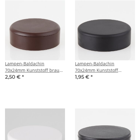
Lampen-Baldachin
Lampen-Baldachin
70x24mm Kunststoff braun
70x24mm Kunststoff
Abzweigbaldachin mit
schwarz Abzweigbaldachin
2,50 €
*
1,95 €
*
Bajonettdeckel
mit Bajonettdeckel