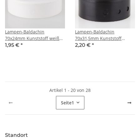
Lampen-Baldachin
Lampen-Baldachin
70x24mm Kunststoff weiß
70x31,5mm Kunststoff
Abzweigbaldachin mit
schwarz Abzweig
1,95 €
*
2,20 €
*
Bajonettdeckel
Verteilerdose
Artikel 1 - 20 von 28
Seite
1
Standort