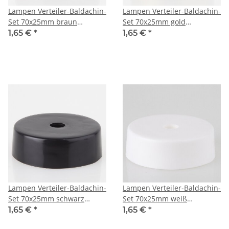
Lampen Verteiler-Baldachin-
Lampen Verteiler-Baldachin-
Set 70x25mm braun
Set 70x25mm gold
Dreilochscheibe und
Dreilochscheibe und
1,65 €
*
1,65 €
*
Befestigungsschraube für
Befestigungsschraube für
Mittelloch
Mittelloch
Lampen Verteiler-Baldachin-
Lampen Verteiler-Baldachin-
Set 70x25mm schwarz
Set 70x25mm weiß
Dreilochscheibe und
Dreilochscheibe und
1,65 €
*
1,65 €
*
Befestigungsschraube für
Befestigungsschraube für