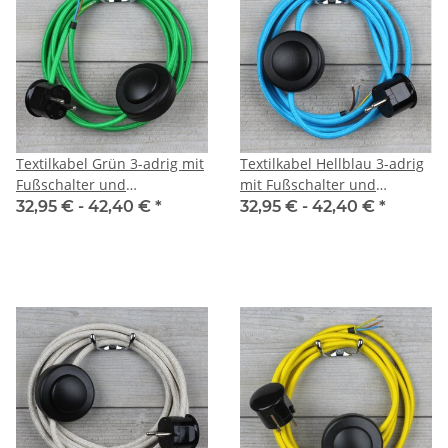
Textilkabel Grün 3-adrig mit
Textilkabel Hellblau 3-adrig
Fußschalter und
mit Fußschalter und
Schutzkontakt-Stecker
Schutzkontakt-Stecker
32,95 € -
42,40 €
*
32,95 € -
42,40 €
*
Anschlussleitung 2-5m
Anschlussleitung 2-5m