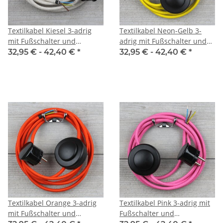
Textilkabel Kiesel 3-adrig
Textilkabel Neon-Gelb 3-
mit Fußschalter und
adrig mit Fußschalter und
Schutzkontakt-Stecker
Schutzkontakt-Stecker
32,95 € -
42,40 €
*
32,95 € -
42,40 €
*
Anschlussleitung 2-5m
Anschlussleitung 2-5m
Textilkabel Orange 3-adrig
Textilkabel Pink 3-adrig mit
mit Fußschalter und
Fußschalter und