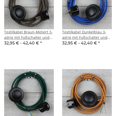
Textilkabel Braun-Meliert 3-
Textilkabel Dunkelblau 3-
adrig mit Fußschalter und
adrig mit Fußschalter und
Schutzkontakt-Stecker
Schutzkontakt-Stecker
32,95 € -
42,40 €
*
32,95 € -
42,40 €
*
Anschlussleitung 2-5m
Anschlussleitung 2-5m