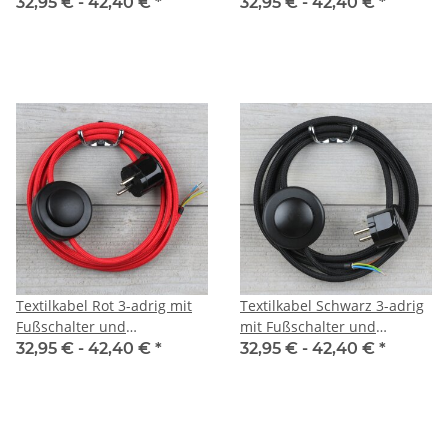
Schutzkontakt-Stecker
Schutzkontakt-Stecker
32,95 € -
42,40 €
*
32,95 € -
42,40 €
*
Anschlussleitung 2-5m
Anschlussleitung 2-5m
Textilkabel Rot 3-adrig mit
Textilkabel Schwarz 3-adrig
Fußschalter und
mit Fußschalter und
Schutzkontakt-Stecker
Schutzkontakt-Stecker
32,95 € -
42,40 €
*
32,95 € -
42,40 €
*
Anschlussleitung 2-5m
Anschlussleitung 2-5m