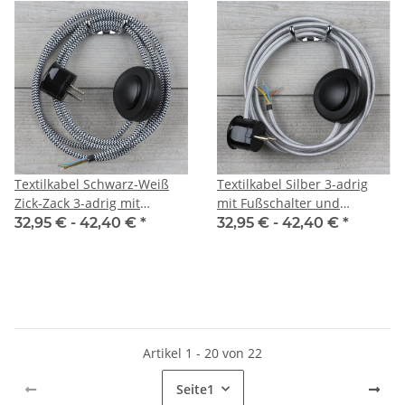
Textilkabel Schwarz-Weiß
Textilkabel Silber 3-adrig
Zick-Zack 3-adrig mit
mit Fußschalter und
Fußschalter und
Schutzkontakt-Stecker
32,95 € -
42,40 €
*
32,95 € -
42,40 €
*
Schutzkontakt-Stecker
Anschlussleitung 2-5m
Anschlussleitung 2-5m
Artikel 1 - 20 von 22
Seite
1