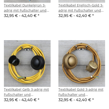
Textilkabel Dunkelgrün 3-
Textilkabel Englisch-Gold 3-
adrig mit Fußschalter und
adrig mit Fußschalter und
Schutzkontakt-Stecker
Schutzkontakt-Stecker
32,95 € -
42,40 €
*
32,95 € -
42,40 €
*
Anschlussleitung 2-5m
Anschlussleitung 2-5m
Textilkabel Gelb 3-adrig mit
Textilkabel Gold 3-adrig mit
Fußschalter und
Fußschalter und
Schutzkontakt-Stecker
Schutzkontakt-Stecker
32,95 € -
42,40 €
*
32,95 € -
42,40 €
*
Anschlussleitung 2-5m
Anschlussleitung 2-5m