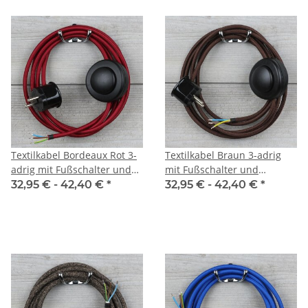
Textilkabel Bordeaux Rot 3-
Textilkabel Braun 3-adrig
adrig mit Fußschalter und
mit Fußschalter und
Schutzkontakt-Stecker
Schutzkontakt-Stecker
32,95 € -
42,40 €
*
32,95 € -
42,40 €
*
Anschlussleitung 2-5m
Anschlussleitung 2-5m