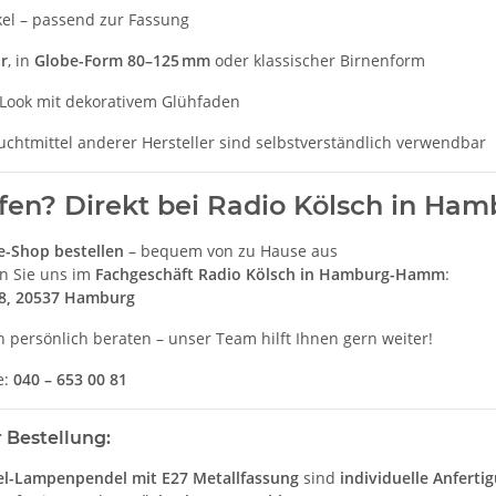
kel – passend zur Fassung
r
, in
Globe-Form 80–125 mm
oder klassischer Birnenform
-Look mit dekorativem Glühfaden
chtmittel anderer Hersteller sind selbstverständlich verwendbar
en? Direkt bei Radio Kölsch in Hamb
ne-Shop bestellen
– bequem von zu Hause aus
n Sie uns im
Fachgeschäft Radio Kölsch in Hamburg-Hamm
:
98, 20537 Hamburg
h persönlich beraten – unser Team hilft Ihnen gern weiter!
e:
040 – 653 00 81
 Bestellung:
el-Lampenpendel mit E27 Metallfassung
sind
individuelle Anferti