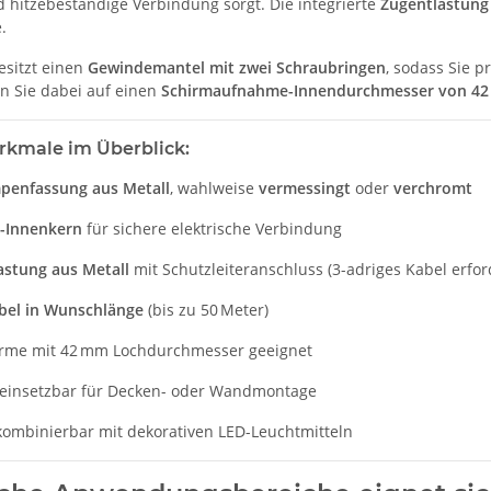
d hitzebeständige Verbindung sorgt. Die integrierte
Zugentlastung
.
esitzt einen
Gewindemantel mit zwei Schraubringen
, sodass Sie 
n Sie dabei auf einen
Schirmaufnahme-Innendurchmesser von 4
kmale im Überblick:
penfassung aus Metall
, wahlweise
vermessingt
oder
verchromt
-Innenkern
für sichere elektrische Verbindung
astung aus Metall
mit Schutzleiteranschluss (3-adriges Kabel erfor
abel in Wunschlänge
(bis zu 50 Meter)
irme mit 42 mm Lochdurchmesser geeignet
l einsetzbar für Decken- oder Wandmontage
kombinierbar mit dekorativen LED-Leuchtmitteln