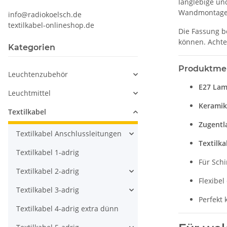
langlebige un
Wandmontage
info@radiokoelsch.de
textilkabel-onlineshop.de
Die Fassung b
können. Achte
Kategorien
Produktmer
Leuchtenzubehör
E27 Lam
Leuchtmittel
Keramik
Textilkabel
Zugentl
Textilkabel Anschlussleitungen
Textilk
Textilkabel 1-adrig
Für Sch
Textilkabel 2-adrig
Flexibe
Textilkabel 3-adrig
Perfekt 
Textilkabel 4-adrig extra dünn