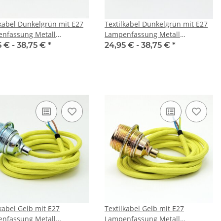
lkabel Dunkelgrün mit E27
Textilkabel Dunkelgrün mit E27
nfassung Metall
Lampenfassung Metall
romt und 2 Schraubringe
vermessingt und 2 Schraubringe
5 € -
38,75 €
*
24,95 € -
38,75 €
*
1-5m
lkabel Gelb mit E27
Textilkabel Gelb mit E27
nfassung Metall
Lampenfassung Metall