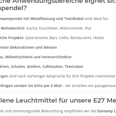
che Anwendungsbereiche eignet sich
pendel?
ampenpendel mit Metallfassung und Textilkabel
sind ideal für:
r Wohnbereich
: Küche, Esszimmer, Wohnzimmer, Flur
iche Projekte
: Gastronomie, Bars, Cafés, Restaurants, Hotels
nster-Dekorationen und Messen
u, Möbeltischlerei und Innenarchitektur
rten, Schulen, Ateliers, Caféstuben, Teestuben
ngen
sind nach vorheriger Absprache für Ihre Projekte realisierbar
nfragen senden Sie bitte per E-Mail
– wir erstellen ein passgenaue
ene Leuchtmittel für unsere E27 Me
volle und stimmungsvolle Beleuchtung empfehlen wir die
Danlamp L