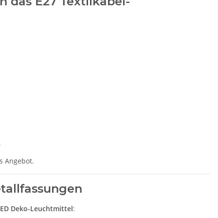
 das E27 Textilkabel-
.
s Angebot.
tallfassungen
ED Deko-Leuchtmittel
: