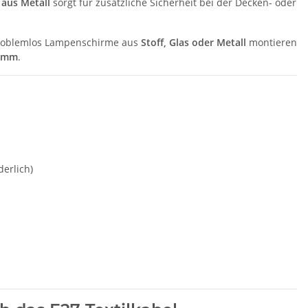
 aus Metall
sorgt für zusätzliche Sicherheit bei der Decken- oder
problemlos Lampenschirme aus
Stoff, Glas oder Metall
montieren
2 mm
.
derlich)