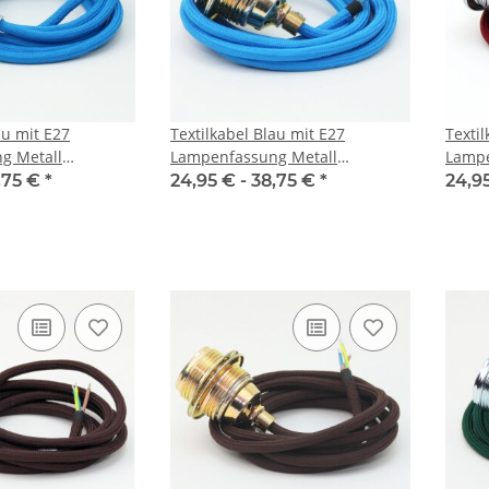
au mit E27
Textilkabel Blau mit E27
Texti
g Metall
Lampenfassung Metall
Lampe
d 2 Schraubringe
vermessingt und 2 Schraubringe
verch
,75 €
*
24,95 € -
38,75 €
*
24,9
1-5m
1-5m