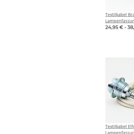
Textilkabel Br
Lampenfassun
verchromt un
24,95 € -
38
1-5m
Textilkabel El
Lampenfassun