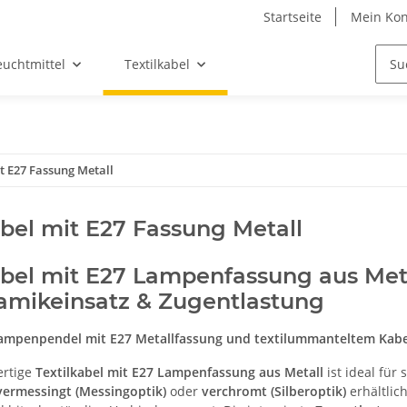
Startseite
Mein Kon
euchtmittel
Textilkabel
it E27 Fassung Metall
abel mit E27 Fassung Metall
abel mit E27 Lampenfassung aus Meta
amikeinsatz & Zugentlastung
Lampenpendel mit E27 Metallfassung und textilummanteltem Kabel
ertige
Textilkabel mit E27 Lampenfassung aus Metall
ist ideal für
vermessingt (Messingoptik)
oder
verchromt (Silberoptik)
erhältlic