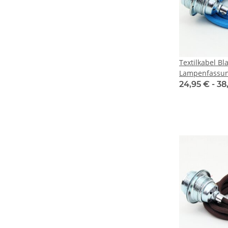
Textilkabel Bl
Lampenfassun
verchromt un
24,95 € -
38
1-5m