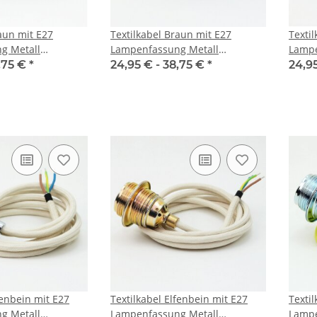
aun mit E27
Textilkabel Braun mit E27
Texti
g Metall
Lampenfassung Metall
Lampe
d 2 Schraubringe
vermessingt und 2 Schraubringe
verch
,75 €
*
24,95 € -
38,75 €
*
24,9
1-5m
1-5m
fenbein mit E27
Textilkabel Elfenbein mit E27
Texti
g Metall
Lampenfassung Metall
Lampe