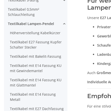
Für wel
Textilkabel 5-adrig
Lampen
Textilkabel 0,5mm²
Schlauchleitung
Unsere
E27 L
Textilkabel Lampen-Pendel
Private
Höhenverstellung Kabelkürzer
Gewerbl
Textilkabel E27 Fassung Kupfer
Schaufe
Schalter Stecker
Ladenba
Textilkabel mit Bakelit-Fassung
Kindergä
Textilkabel mit E14 Fassung KU
mit Gewindemantel
Auch
Großme
Textilkabel mit E14 Fassung KU
Individuelle A
mit Glattmantel
Textilkabel mit E14 Fassung
Empfohl
Metall
Für eine stil
Textilkabel mit E27 Dachfassung