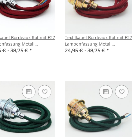
lkabel Bordeaux Rot mit E27
Textilkabel Bordeaux Rot mit E27
nfassung Metall
Lampenfassung Metall
romt und 2 Schraubringe
vermessingt und 2 Schraubringe
5 € -
38,75 €
*
24,95 € -
38,75 €
*
1-5m