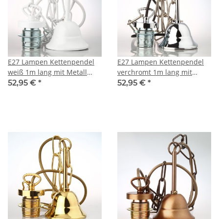
E27 Lampen Kettenpendel
E27 Lampen Kettenpendel
weiß 1m lang mit Metall
verchromt 1m lang mit
Baldachin flämisch
Metall Baldachin flämisch
52,95 €
*
52,95 €
*