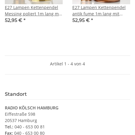
E27 Lampen Kettenpendel
E27 Lampen Kettenpendel
Messing poliert 1m lang mit
antik fume 1m lang mit
Metall Baldachin flämisch
Metall Baldachin flämisch
52,95 €
*
52,95 €
*
Artikel 1 - 4 von 4
Standort
RADIO KÖLSCH HAMBURG
Eiffestraße 598
20537 Hamburg
Tel.:
040 - 653 00 81
Fax:
040 - 653 00 80