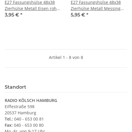
E27 Fassungshülse 48x38
E27 Fassungshülse 48x38
Zierhülse Metall Eisen roh
Zierhülse Metall Messing
für Lampenfassung
roh für Lampenfassung
3,95 €
*
5,95 €
*
Artikel 1 - 8 von 8
Standort
RADIO KÖLSCH HAMBURG
Eiffestraße 598
20537 Hamburg
Tel.:
040 - 653 00 81
Fax:
040 - 653 00 80
Mo.-Fr. von 9-17 Uhr