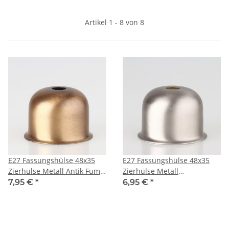
Artikel 1 - 8 von 8
E27 Fassungshülse 48x35
E27 Fassungshülse 48x35
Zierhülse Metall Antik Fume
Zierhülse Metall
für Lampenfassung
Edelstahloptik für
7,95 €
*
6,95 €
*
Lampenfassung