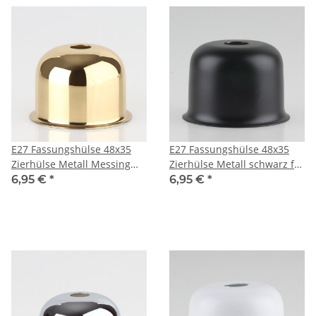
E27 Fassungshülse 48x35
E27 Fassungshülse 48x35
Zierhülse Metall Messing
Zierhülse Metall schwarz für
poliert für Lampenfassung
Lampenfassung
6,95 €
*
6,95 €
*