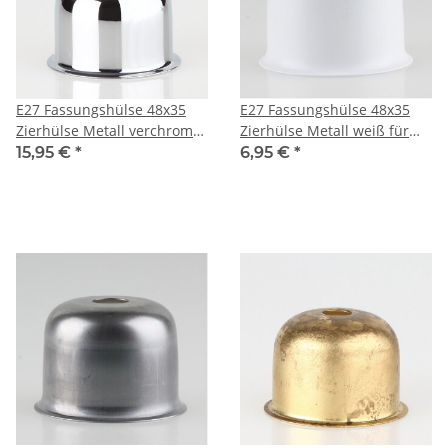
E27 Fassungshülse 48x35
E27 Fassungshülse 48x35
Zierhülse Metall verchromt
Zierhülse Metall weiß für
für Lampenfassung
Lampenfassung
15,95 €
*
6,95 €
*