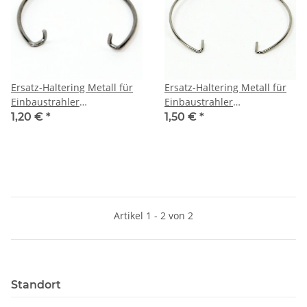
Ersatz-Haltering Metall für
Ersatz-Haltering Metall für
Einbaustrahler
Einbaustrahler
Durchmesser 35 mm
Durchmesser 51 mm
1,20 €
*
1,50 €
*
Artikel 1 - 2 von 2
Standort