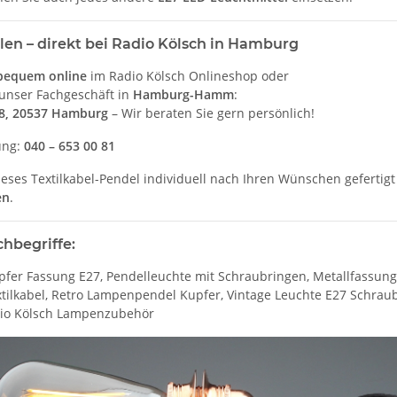
llen – direkt bei Radio Kölsch in Hamburg
 bequem online
im Radio Kölsch Onlineshop oder
unser Fachgeschäft in
Hamburg-Hamm
:
98, 20537 Hamburg
– Wir beraten Sie gern persönlich!
ung:
040 – 653 00 81
ieses Textilkabel-Pendel individuell nach Ihren Wünschen gefertig
en
.
hbegriffe:
upfer Fassung E27, Pendelleuchte mit Schraubringen, Metallfassun
tilkabel, Retro Lampenpendel Kupfer, Vintage Leuchte E27 Schra
io Kölsch Lampenzubehör