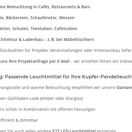
ive Beleuchtung in Cafés, Restaurants & Bars
rie, Bäckereien, Schaufenster, Messen
ärten, Schulen, Teestuben, Caféstuben
hitektur & Ladenbau – z. B. bei Möbeltischlern
Stückzahlen für Projekte, Veranstaltungen oder Innenausbau liefer
uns Ihre Projektanfrage per E-Mail
– wir erstellen Ihnen ein indiv
: Passende Leuchtmittel für Ihre Kupfer-Pendelleuch
mmungsvolle und warme Beleuchtung empfehlen wir unsere
Danlam
iver Glühfaden-Look (Amber oder Klarglas)
rs schön in Kombination mit offenen Fassungen
effizient & dimmbar
nen Sie auch jedes andere
E27 LED-Leuchtmittel
einsetzen.