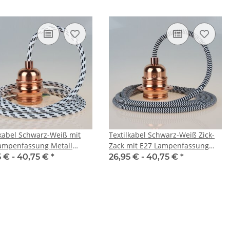
lkabel Schwarz-Weiß mit
Textilkabel Schwarz-Weiß Zick-
ampenfassung Metall
Zack mit E27 Lampenfassung
pfert und 2 Schraubringe
Metall verkupfert und 2
5 € -
40,75 €
*
26,95 € -
40,75 €
*
ampenschirm
Schraubringe für Lampenschirm