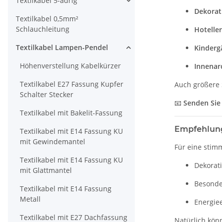
Textilkabel 5-adrig
Dekorat
Textilkabel 0,5mm²
Schlauchleitung
Hotelle
Textilkabel Lampen-Pendel
Kinderg
Höhenverstellung Kabelkürzer
Innenarc
Textilkabel E27 Fassung Kupfer
Auch größere 
Schalter Stecker
📧
Senden Sie 
Textilkabel mit Bakelit-Fassung
Empfehlung
Textilkabel mit E14 Fassung KU
mit Gewindemantel
Für eine sti
Textilkabel mit E14 Fassung KU
Dekorat
mit Glattmantel
Besonde
Textilkabel mit E14 Fassung
Metall
Energie
Textilkabel mit E27 Dachfassung
Natürlich kön