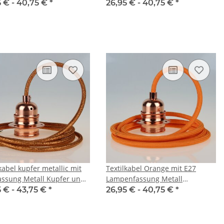
pfert und 2 Schraubringe
verkupfert und 2 Schraubringe
5 € -
40,75 €
*
26,95 € -
40,75 €
*
ampenschirm
für Lampenschirm
kabel kupfer metallic mit
Textilkabel Orange mit E27
assung Metall Kupfer und
Lampenfassung Metall
raubringe
verkupfert und 2 Schraubringe
5 € -
43,75 €
*
26,95 € -
40,75 €
*
für Lampenschirm