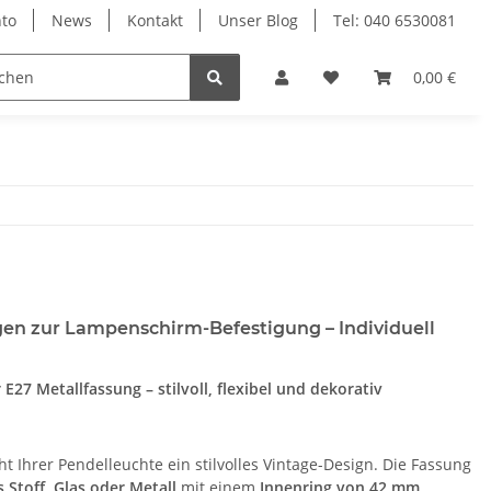
to
News
Kontakt
Unser Blog
Tel: 040 6530081
0,00 €
ngen zur Lampenschirm-Befestigung – Individuell
 Metallfassung – stilvoll, flexibel und dekorativ
ht Ihrer Pendelleuchte ein stilvolles Vintage-Design. Die Fassung
Stoff, Glas oder Metall
mit einem
Innenring von 42 mm