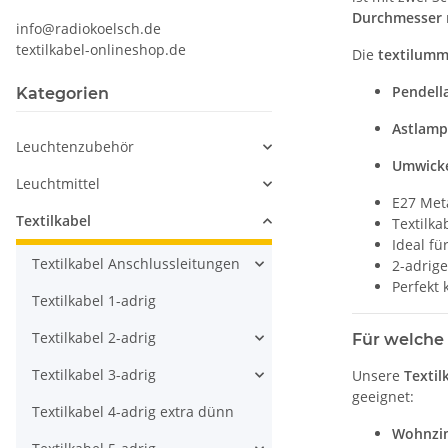
Durchmesser
info@radiokoelsch.de
textilkabel-onlineshop.de
Die
textilumm
Pendell
Kategorien
Astlamp
Leuchtenzubehör
Umwicke
Leuchtmittel
E27 Met
Textilkabel
Textilka
Ideal f
Textilkabel Anschlussleitungen
2-adrige
Perfekt 
Textilkabel 1-adrig
Textilkabel 2-adrig
Für welche
Textilkabel 3-adrig
Unsere
Texti
geeignet:
Textilkabel 4-adrig extra dünn
Wohnzim