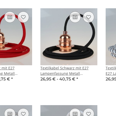
t mit E27
Textilkabel Schwarz mit E27
Texti
g Metall
Lampenfassung Metall
E27 L
d 2 Schraubringe
verkupfert und 2 Schraubringe
verku
,75 €
*
26,95 € -
40,75 €
*
26,9
hirm
für Lampenschirm
für L