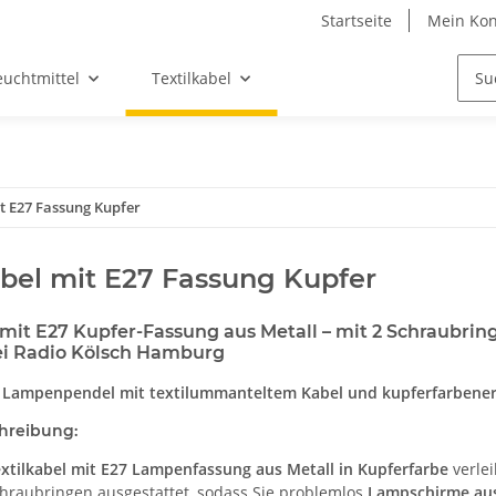
Startseite
Mein Kon
euchtmittel
Textilkabel
it E27 Fassung Kupfer
abel mit E27 Fassung Kupfer
 mit E27 Kupfer-Fassung aus Metall – mit 2 Schraubri
bei Radio Kölsch Hamburg
Lampenpendel mit textilummanteltem Kabel und kupferfarbener E27
hreibung:
xtilkabel mit E27 Lampenfassung aus Metall in Kupferfarbe
verlei
Schraubringen ausgestattet, sodass Sie problemlos
Lampschirme aus 