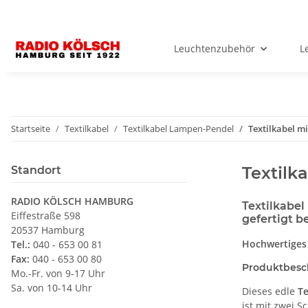
Leuchtenzubehör
L
Startseite
Textilkabel
Textilkabel Lampen-Pendel
Textilkabel m
Textilk
Standort
RADIO KÖLSCH HAMBURG
Textilkabel
Eiffestraße 598
gefertigt 
20537 Hamburg
Hochwertiges 
Tel.:
040 - 653 00 81
Fax:
040 - 653 00 80
Produktbesc
Mo.-Fr. von 9-17 Uhr
Sa. von 10-14 Uhr
Dieses edle
Te
ist mit zwei 