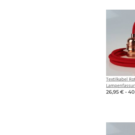
Textilkabel Ro
Lampenfassun
verkupfert un
26,95 € -
40
für Lampensc