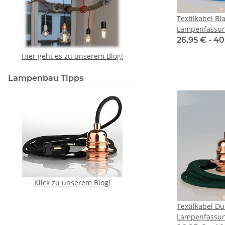
Textilkabel Bl
Lampenfassun
verkupfert un
26,95 € -
40
für Lampensc
Hier geht es zu unserem Blog!
Lampenbau Tipps
Klick zu unserem Blog!
Textilkabel D
Lampenfassun