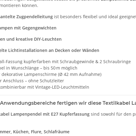
montieren können.
antelte Zugpendelleitung
ist besonders flexibel und ideal geeignet
ampen mit Gegengewichten
en und kreative DIY-Leuchten
lte Lichtinstallationen an Decken oder Wänden
all-Fassung kupferfarben mit Schraubgewinde & 2 Schraubringe
bel in Wunschlänge – bis 50 m möglich
ür dekorative Lampenschirme (Ø 42 mm Aufnahme)
r Anschluss – ohne Schutzleiter
kombinierbar mit Vintage-LED-Leuchtmitteln
 Anwendungsbereiche fertigen wir diese Textilkabel
lkabel Lampenpendel mit E27 Kupferfassung
sind sowohl für den p
mer, Küchen, Flure, Schlafräume