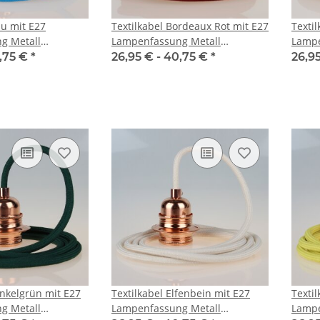
au mit E27
Textilkabel Bordeaux Rot mit E27
Texti
g Metall
Lampenfassung Metall
Lampe
d 2 Schraubringe
verkupfert und 2 Schraubringe
verku
,75 €
*
26,95 € -
40,75 €
*
26,9
hirm
für Lampenschirm
für L
unkelgrün mit E27
Textilkabel Elfenbein mit E27
Texti
g Metall
Lampenfassung Metall
Lampe