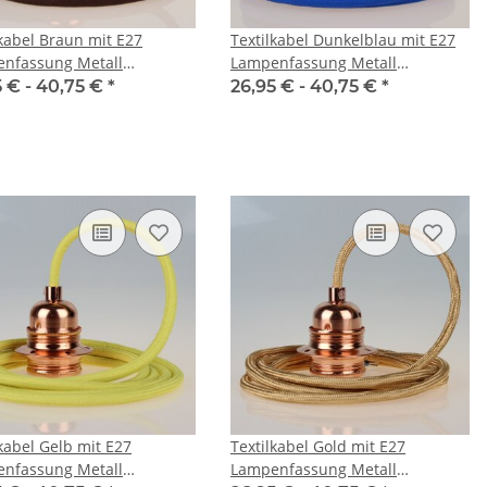
lkabel Braun mit E27
Textilkabel Dunkelblau mit E27
nfassung Metall
Lampenfassung Metall
pfert und 2 Schraubringe
verkupfert und 2 Schraubringe
5 € -
40,75 €
*
26,95 € -
40,75 €
*
ampenschirm
für Lampenschirm
lkabel Gelb mit E27
Textilkabel Gold mit E27
nfassung Metall
Lampenfassung Metall