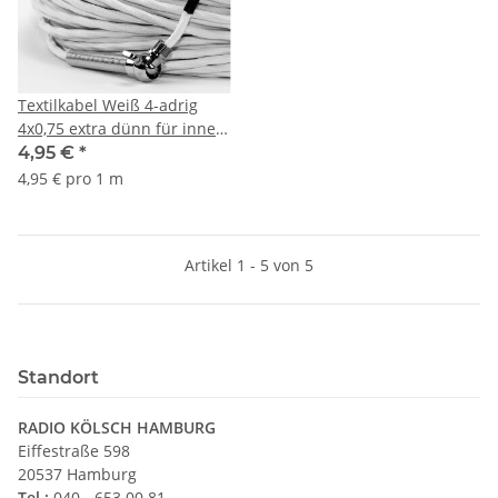
Textilkabel Weiß 4-adrig
4x0,75 extra dünn für innere
Verkabelung von Ketten-
4,95 €
*
Lampen
4,95 € pro 1 m
Kronleuchter/Lüster
Artikel 1 - 5 von 5
Standort
RADIO KÖLSCH HAMBURG
Eiffestraße 598
20537 Hamburg
Tel.:
040 - 653 00 81