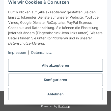
Wie wir Cookies & Co nutzen
Durch Klicken auf „Alle akzeptieren“ gestatten Sie den
Unsere Seiten
Einsatz folgender Dienste auf unserer Website: YouTube,
Vimeo, Google Dienste, ReCaptcha, PayPal Express
Checkout und Ratenzahlung. Sie können die Einstellung
Social Media
jederzeit ändern (Fingerabdruck-Icon links unten). Weitere
Details finden Sie unter
Konfigurieren
und in unserer
Datenschutzerklärung
.
Vertrag widerrufen
Impressum
|
Datenschutz
Alle akzeptieren
* Alle Preise inkl. gesetzlicher USt., ** siehe Lieferbedingungen, zzgl.
Konfigurieren
Versand
Ablehnen
© 2023 www.textilkabel-onlineshop.de
Besucherzähler: 2133881
Onlineshop für Endkunden und Wiederverkäufer
Powered by
JTL-Shop