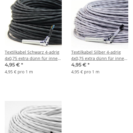
Textilkabel Schwarz 4-adrig
Textilkabel Silber 4-adrig
4x0,75 extra dünn für innere
4x0,75 extra dünn für innere
Verkabelung von Ketten-
Verkabelung von Ketten-
4,95 €
*
4,95 €
*
Lampen
Lampen
4,95 € pro 1 m
4,95 € pro 1 m
Kronleuchter/Lüster
Kronleuchter/Lüster