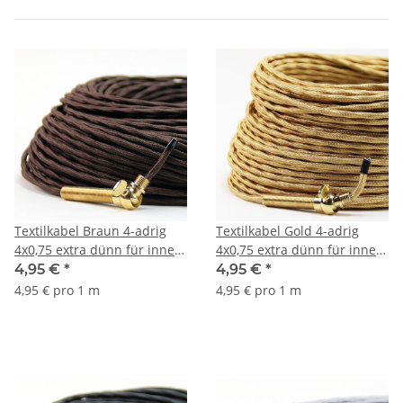
Textilkabel Braun 4-adrig
Textilkabel Gold 4-adrig
4x0,75 extra dünn für innere
4x0,75 extra dünn für innere
Verkabelung von Ketten-
Verkabelung von Ketten-
4,95 €
*
4,95 €
*
Lampen
Lampen
4,95 € pro 1 m
4,95 € pro 1 m
Kronleuchter/Lüster
Kronleuchter/Lüster