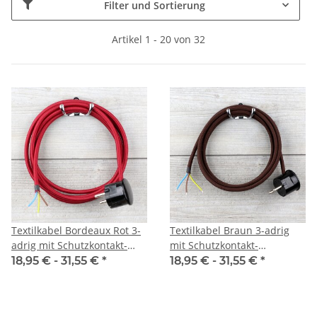
Filter und Sortierung
Artikel 1 - 20 von 32
Textilkabel Bordeaux Rot 3-
Textilkabel Braun 3-adrig
adrig mit Schutzkontakt-
mit Schutzkontakt-
Winkelstecker
Winkelstecker
18,95 € -
31,55 €
*
18,95 € -
31,55 €
*
Anschlussleitung Zuleitung
Anschlussleitung Zuleitung
1-5m
1-5m