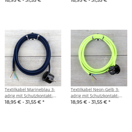
18,95 € -
31,55 €
*
18,95 € -
31,55 €
*
Anschlussleitung Zuleitung
Anschlussleitung Zuleitung
1-5m
1-5m
Textilkabel Marineblau 3-
Textilkabel Neon-Gelb 3-
adrig mit Schutzkontakt-
adrig mit Schutzkontakt-
Winkelstecker
Winkelstecker
18,95 € -
31,55 €
*
18,95 € -
31,55 €
*
Anschlussleitung Zuleitung
Anschlussleitung Zuleitung
1-5m
1-5m