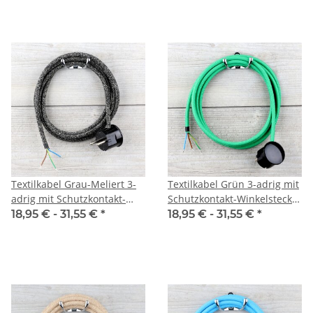
Textilkabel Grau-Meliert 3-
Textilkabel Grün 3-adrig mit
adrig mit Schutzkontakt-
Schutzkontakt-Winkelstecker
Winkelstecker
Anschlussleitung Zuleitung
18,95 € -
31,55 €
*
18,95 € -
31,55 €
*
Anschlussleitung Zuleitung
1-5m
1-5m