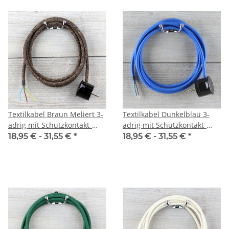
Textilkabel Braun Meliert 3-
Textilkabel Dunkelblau 3-
adrig mit Schutzkontakt-
adrig mit Schutzkontakt-
Winkelstecker
Winkelstecker
18,95 € -
31,55 €
*
18,95 € -
31,55 €
*
Anschlussleitung Zuleitung
Anschlussleitung Zuleitung
1-5m
1-5m