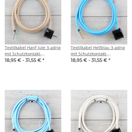
Textilkabel Hanf Jute 3-adrig
Textilkabel Hellblau 3-adrig
mit Schutzkontakt-
mit Schutzkontakt-
Winkelstecker
Winkelstecker
18,95 € -
31,55 €
*
18,95 € -
31,55 €
*
Anschlussleitung Zuleitung
Anschlussleitung Zuleitung
1-5m
1-5m