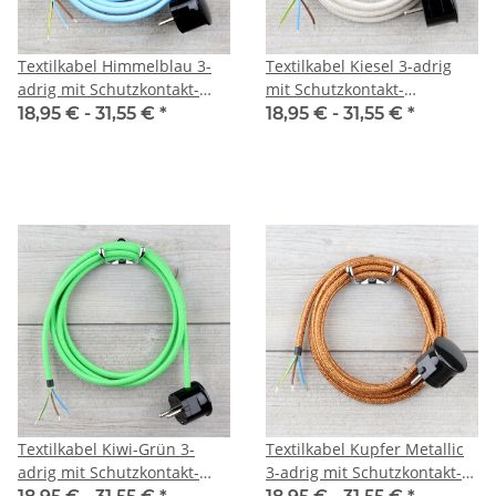
Textilkabel Himmelblau 3-
Textilkabel Kiesel 3-adrig
adrig mit Schutzkontakt-
mit Schutzkontakt-
Winkelstecker
Winkelstecker
18,95 € -
31,55 €
*
18,95 € -
31,55 €
*
Anschlussleitung Zuleitung
Anschlussleitung Zuleitung
1-5m
1-5m
Textilkabel Kiwi-Grün 3-
Textilkabel Kupfer Metallic
adrig mit Schutzkontakt-
3-adrig mit Schutzkontakt-
Winkelstecker
Winkelstecker