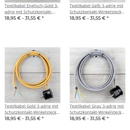
Textilkabel Englisch-Gold 3-
Textilkabel Gelb 3-adrig mit
adrig mit Schutzkontakt-
Schutzkontakt-Winkelstecker
Winkelstecker
Anschlussleitung Zuleitung
18,95 € -
31,55 €
*
18,95 € -
31,55 €
*
Anschlussleitung Zuleitung
1-5m
1-5m
Textilkabel Gold 3-adrig mit
Textilkabel Grau 3-adrig mit
Schutzkontakt-Winkelstecker
Schutzkontakt-Winkelstecker
Anschlussleitung Zuleitung
Anschlussleitung Zuleitung
18,95 € -
31,55 €
*
18,95 € -
31,55 €
*
1-5m
1-5m