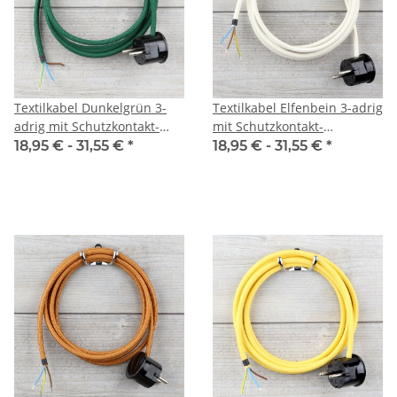
Textilkabel Dunkelgrün 3-
Textilkabel Elfenbein 3-adrig
adrig mit Schutzkontakt-
mit Schutzkontakt-
Winkelstecker
Winkelstecker
18,95 € -
31,55 €
*
18,95 € -
31,55 €
*
Anschlussleitung Zuleitung
Anschlussleitung Zuleitung
1-5m
1-5m