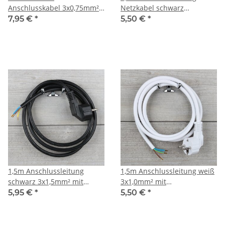
Anschlusskabel 3x0,75mm²
Netzkabel schwarz
schwarz mit Schutzkontakt
3x1,0mm² mit
7,95 €
*
5,50 €
*
Winkel-Stecker
Schutzkontakt-Stecker
1,5m Anschlussleitung
1,5m Anschlussleitung weiß
schwarz 3x1,5mm² mit
3x1,0mm² mit
Schutzkontakt-Stecker
Schutzkontakt-Stecker
5,95 €
*
5,50 €
*