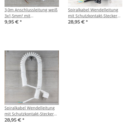
3,0m Anschlussleitung weiß
Spiralkabel Wendelleitung
3x1,5mm² mit
mit Schutzkontakt-Stecker
Schutzkontakt-Stecker
schwarz 3-adrig 3x1,0 mm²
9,95 €
*
28,95 €
*
dehnbar bis 2,5 Meter
Spiralkabel Wendelleitung
mit Schutzkontakt-Stecker
weiß 3-adrig 3x1,0 mm²
28,95 €
*
dehnbar bis 2,5 Meter