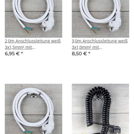
2,0m Anschlussleitung weiß
3,0m Anschlussleitung weiß
3x1,5mm² mit
3x1,0mm² mit
Schutzkontakt-Stecker
Schutzkontakt-Stecker
6,95 €
*
8,50 €
*