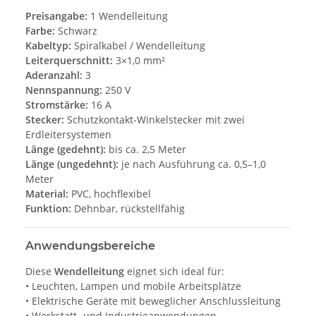
Preisangabe:
1 Wendelleitung
Farbe:
Schwarz
Kabeltyp:
Spiralkabel / Wendelleitung
Leiterquerschnitt:
3×1,0 mm²
Aderanzahl:
3
Nennspannung:
250 V
Stromstärke:
16 A
Stecker:
Schutzkontakt-Winkelstecker mit zwei
Erdleitersystemen
Länge (gedehnt):
bis ca. 2,5 Meter
Länge (ungedehnt):
je nach Ausführung ca. 0,5–1,0
Meter
Material:
PVC, hochflexibel
Funktion:
Dehnbar, rückstellfähig
Anwendungsbereiche
Diese
Wendelleitung
eignet sich ideal für:
• Leuchten, Lampen und mobile Arbeitsplätze
• Elektrische Geräte mit beweglicher Anschlussleitung
• Werkstatt- und Industrieanwendungen