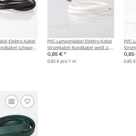
el Elektro-Kabel
PVC-Lampenkabel Elektro-Kabel
PVC-L
undkabel schwarz
Stromkabel Rundkabel weiß 2-
Strom
75mm² H03 VV-F
adrig, 2x0,75mm² H03 VV-F
adrig
0,85 €
*
0,85
0,85 € pro 1 m
0,85 