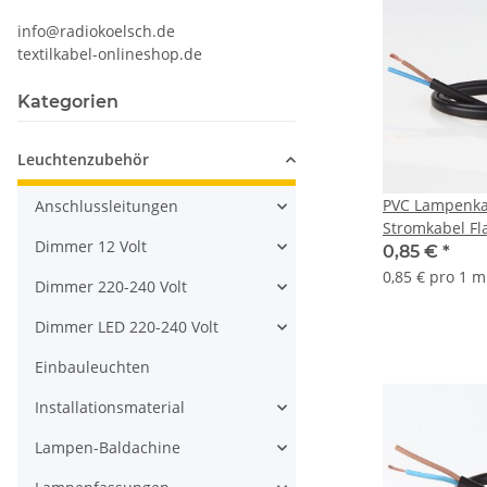
info@radiokoelsch.de
textilkabel-onlineshop.de
Kategorien
Leuchtenzubehör
PVC Lampenkab
Anschlussleitungen
Stromkabel Fl
Dimmer 12 Volt
2-adrig, 2x0,
0,85 €
*
0,85 € pro 1 m
Dimmer 220-240 Volt
Dimmer LED 220-240 Volt
Einbauleuchten
Installationsmaterial
Lampen-Baldachine