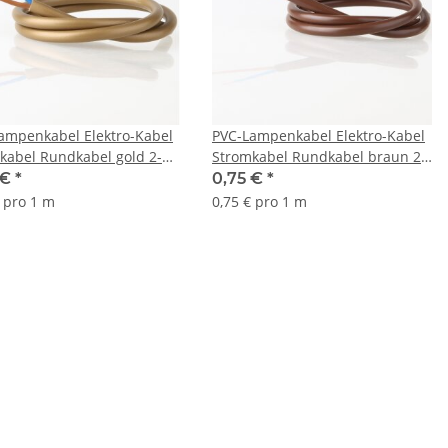
ampenkabel Elektro-Kabel
PVC-Lampenkabel Elektro-Kabel
kabel Rundkabel gold 2-
Stromkabel Rundkabel braun 2-
, 2x0,75mm² H03 VV-F
adrig, 2x0,75mm² H03 VV-F
 €
*
0,75 €
*
€ pro 1 m
0,75 € pro 1 m