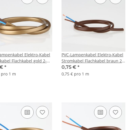
ampenkabel Elektro-Kabel
PVC-Lampenkabel Elektro-Kabel
kabel Flachkabel gold 2-
Stromkabel Flachkabel braun 2-
, 2x0,75mm² H03 VVH-2F
adrig, 2x0,75mm² H03 VVH-2F
 €
*
0,75 €
*
€ pro 1 m
0,75 € pro 1 m