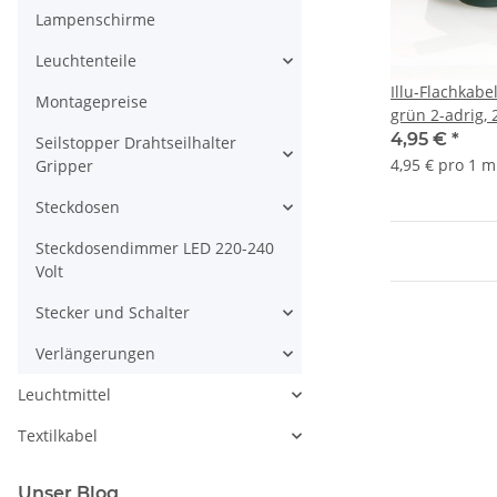
Lampenschirme
Leuchtenteile
Illu-Flachkabe
Montagepreise
grün 2-adrig,
H05RNH2-F für
4,95 €
*
Seilstopper Drahtseilhalter
4,95 € pro 1 m
Gripper
Steckdosen
Steckdosendimmer LED 220-240
Volt
Stecker und Schalter
Verlängerungen
Leuchtmittel
Textilkabel
Unser Blog