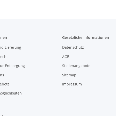
onen
Gesetzliche Informationen
nd Lieferung
Datenschutz
recht
AGB
zur Entsorgung
Stellenangebote
uns
Sitemap
gebote
Impressum
öglichkeiten
ia