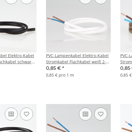
el Elektro-Kabel
PVC-Lampenkabel Elektro-Kabel
PVC-L
achkabel schwarz
Stromkabel Flachkabel weiß 2-
Strom
75mm² H03 VVH-2F
adrig, 2x0,75mm² H03 VVH-2F
adrig
0,85 €
*
0,85
0,85 € pro 1 m
0,85 