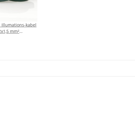
l Illumations-kabel
 2x1,5 mm²
 Lichterketten