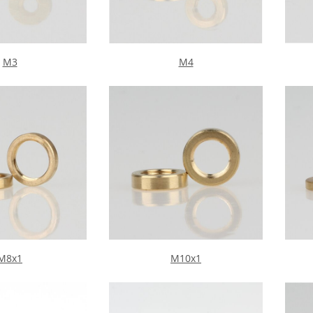
M3
M4
M8x1
M10x1