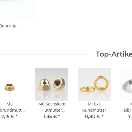
 Bohrung
Top-Artike
M6
M6 Sechskant
M10x1
lbrundmutter
Hutmutter
Rundmutter
Halb
10x4mm
10x10mm
15x3mm
3
2,15 €
*
1,35 €
*
0,80 €
*
7
essing roh
Messing roh
Messing roh
M
ve