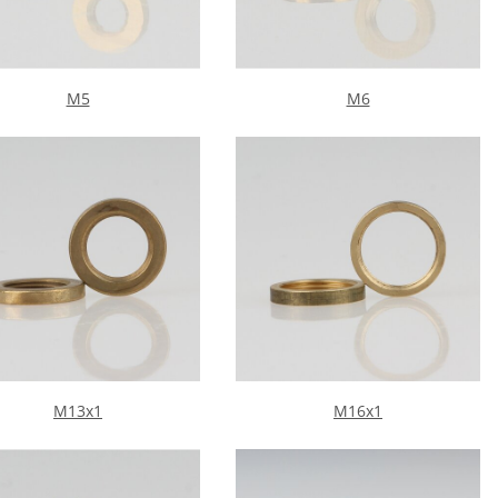
M5
M6
M13x1
M16x1