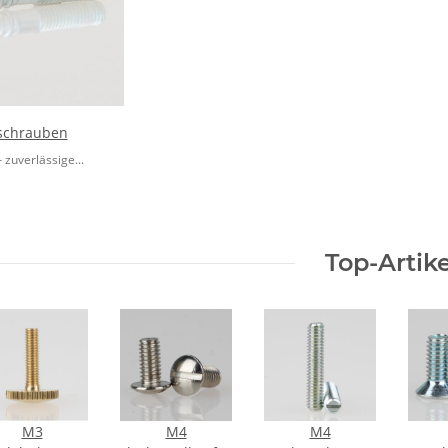
schrauben
zuverlässige...
Top-Artike
M3
M4
M4