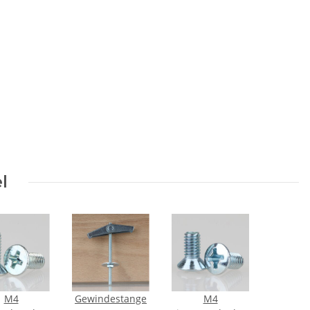
l
M4
Gewindestange
M4