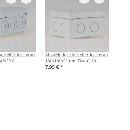
erteilerdose grau
Abzweigdose Verteilerdose grau
AP/FR 8
180x180x91 mm FK410, 10
iP54
Einführungen iP54/65
7,95 €
*