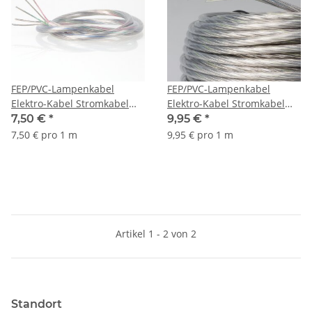
FEP/PVC-Lampenkabel
FEP/PVC-Lampenkabel
Elektro-Kabel Stromkabel
Elektro-Kabel Stromkabel
Rundkabel transparent 5-
Rundkabel transparent 5-
7,50 €
*
9,95 €
*
adrig, 5x0,75mm²
adrig, 5x1,5mm²
7,50 € pro 1 m
9,95 € pro 1 m
Artikel 1 - 2 von 2
Standort