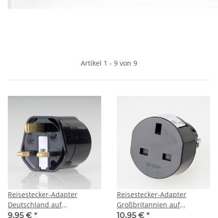
Artikel 1 - 9 von 9
Reisestecker-Adapter
Reisestecker-Adapter
Deutschland auf
Großbritannien auf
Großbritannien 13A/250V
Deutschland 2,5A/250V
9,95 €
*
10,95 €
*