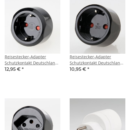
Reisestecker-Adapter
Reisestecker-Adapter
Schutzkontakt Deutschland
Schutzkontakt Deutschland
auf Schweiz 10A/250V
auf USA/Japan 15A/100-125V
12,95 €
*
10,95 €
*
Brennenstuhl
Brennenstuhl