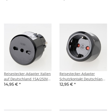
VIVANCO
Brennenstuhl
Reisestecker-Adapter Italien
Reisestecker-Adapter
auf Deutschland 15A/250V
Schutzkontakt Deutschland
Brennenstuhl
auf Italien 10A/250V
14,95 €
*
12,95 €
*
Brennenstuhl