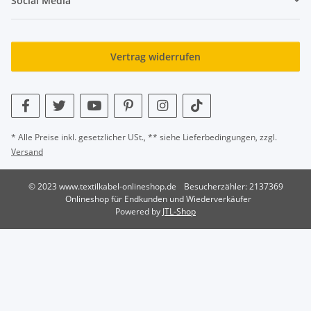
Social Media
Vertrag widerrufen
* Alle Preise inkl. gesetzlicher USt., ** siehe Lieferbedingungen, zzgl.
Versand
© 2023 www.textilkabel-onlineshop.de
Besucherzähler: 2137369
Onlineshop für Endkunden und Wiederverkäufer
Powered by
JTL-Shop