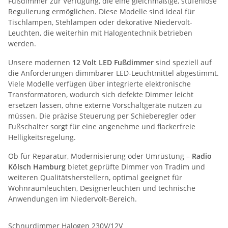
Fußdimmer zur Verfügung, die eine gleichmäßige, stufenlose
Regulierung ermöglichen. Diese Modelle sind ideal für
Tischlampen, Stehlampen oder dekorative Niedervolt-
Leuchten, die weiterhin mit Halogentechnik betrieben
werden.
Unsere modernen
12 Volt LED Fußdimmer
sind speziell auf
die Anforderungen dimmbarer LED-Leuchtmittel abgestimmt.
Viele Modelle verfügen über integrierte elektronische
Transformatoren, wodurch sich defekte Dimmer leicht
ersetzen lassen, ohne externe Vorschaltgeräte nutzen zu
müssen. Die präzise Steuerung per Schieberegler oder
Fußschalter sorgt für eine angenehme und flackerfreie
Helligkeitsregelung.
Ob für Reparatur, Modernisierung oder Umrüstung –
Radio
Kölsch Hamburg
bietet geprüfte Dimmer von Tradim und
weiteren Qualitätsherstellern, optimal geeignet für
Wohnraumleuchten, Designerleuchten und technische
Anwendungen im Niedervolt-Bereich.
Schnurdimmer Halogen 230V/12V