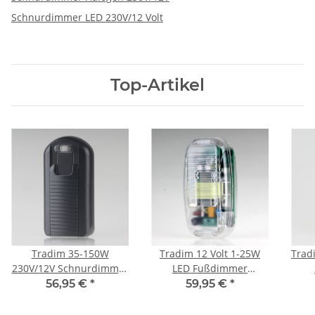
Schnurdimmer LED 230V/12 Volt
Top-Artikel
Tradim 35-150W
Tradim 12 Volt 1-25W
Trad
230V/12V Schnurdimmer
LED Fußdimmer
Schnurtrafo schwarz mit
Schnurdimmer 230V/12V
Schn
56,95 €
*
59,95 €
*
Dimmer
transparent