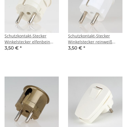
Schutzkontakt-Stecker
Schutzkontakt-Stecker
Winkelstecker elfenbein
Winkelstecker reinweiß
250V/16A
250V/16A
3,50 €
*
3,50 €
*