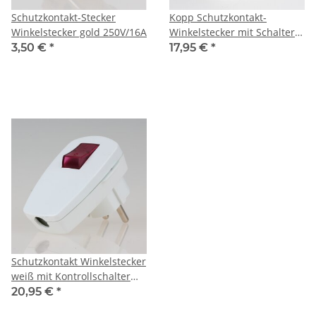
Schutzkontakt-Stecker
Kopp Schutzkontakt-
Winkelstecker gold 250V/16A
Winkelstecker mit Schalter
Weiß unbeleuchtet 16A
3,50 €
*
17,95 €
*
250VAC IP20 1704.0200.6
Schutzkontakt Winkelstecker
weiß mit Kontrollschalter
beleuchtet 250V/16A
20,95 €
*