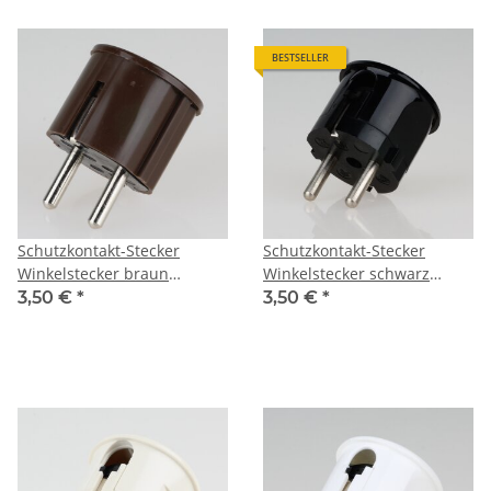
BESTSELLER
Schutzkontakt-Stecker
Schutzkontakt-Stecker
Winkelstecker braun
Winkelstecker schwarz
250V/16A
Bakelit Optik 250V/16A
3,50 €
*
3,50 €
*