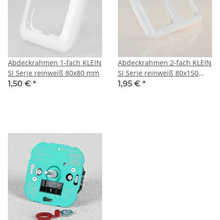
Abdeckrahmen 1-fach KLEIN
Abdeckrahmen 2-fach KLEIN
SI Serie reinweiß 80x80 mm
SI Serie reinweiß 80x150
mm
1,50 €
*
1,95 €
*