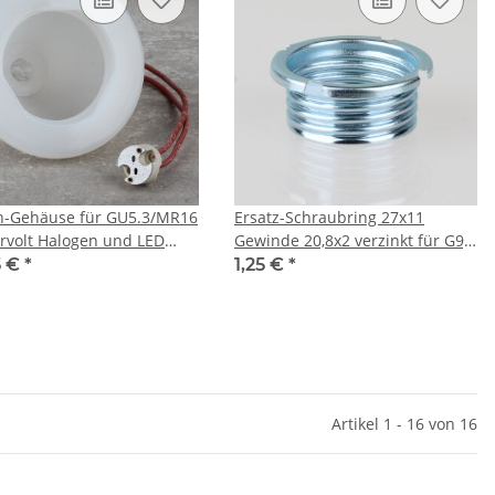
on-Gehäuse für GU5.3/MR16
Ersatz-Schraubring 27x11
rvolt Halogen und LED
Gewinde 20,8x2 verzinkt für G9,
ustrahler
G4 und GY6,35 Lampenfassung
5 €
*
1,25 €
*
Artikel 1 - 16 von 16