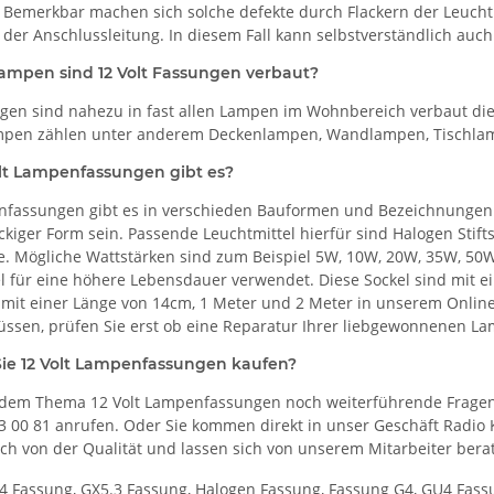
. Bemerkbar machen sich solche defekte durch Flackern der Leuchtm
 der Anschlussleitung. In diesem Fall kann selbstverständlich auc
ampen sind 12 Volt Fassungen verbaut?
ngen sind nahezu in fast allen Lampen im Wohnbereich verbaut di
en zählen unter anderem Deckenlampen, Wandlampen, Tischla
lt Lampenfassungen gibt es?
nfassungen gibt es in verschieden Bauformen und Bezeichnungen.
kiger Form sein. Passende Leuchtmittel hierfür sind Halogen Stift
. Mögliche Wattstärken sind zum Beispiel 5W, 10W, 20W, 35W, 
l für eine höhere Lebensdauer verwendet. Diese Sockel sind mit e
it einer Länge von 14cm, 1 Meter und 2 Meter in unserem Online
ssen, prüfen Sie erst ob eine Reparatur Ihrer liebgewonnenen Lam
ie 12 Volt Lampenfassungen kaufen?
u dem Thema 12 Volt Lampenfassungen noch weiterführende Fragen
53 00 81 anrufen. Oder Sie kommen direkt in unser Geschäft Radi
ch von der Qualität und lassen sich von unserem Mitarbeiter bera
4 Fassung, GX5.3 Fassung, Halogen Fassung, Fassung G4, GU4 Fassu