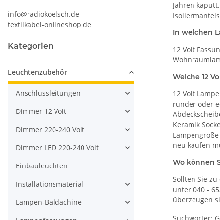
Jahren kaputt
info@radiokoelsch.de
Isoliermantels
textilkabel-onlineshop.de
In welchen L
Kategorien
12 Volt Fassu
Wohnraumlamp
Leuchtenzubehör
Welche 12 Vo
Anschlussleitungen
12 Volt Lampe
runder oder ec
Dimmer 12 Volt
Abdeckscheibe
Keramik Socke
Dimmer 220-240 Volt
Lampengröße m
neu kaufen mü
Dimmer LED 220-240 Volt
Wo können S
Einbauleuchten
Sollten Sie z
Installationsmaterial
unter 040 - 6
überzeugen si
Lampen-Baldachine
Suchwörter: G