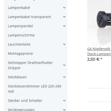
Lampenkabel
Lampenkabel transparent
Lampenpendel
Lampenschirme
Leuchtenteile
G4 Niedervolt
Montagepreise
Steck-Lampen
mit Doppelste
2,50 €
*
Seilstopper Drahtseilhalter
Gripper
Steckdosen
Steckdosendimmer LED 220-240
Volt
Stecker und Schalter
Verlängerungen