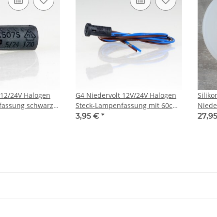
 12/24V Halogen
G4 Niedervolt 12V/24V Halogen
Silik
fassung schwarz
Steck-Lampenfassung mit 60cm
Niede
ckkontakt
Anschlusskabel
Einba
3,95 €
*
27,9