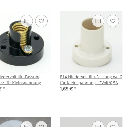
iedervolt Illu-Fassung
E14 Niedervolt Illu-Fassung weiß
rz für Kleinspannung
für Kleinspannung 12Volt/0,5A
t/0,5A
 €
*
1,65 €
*