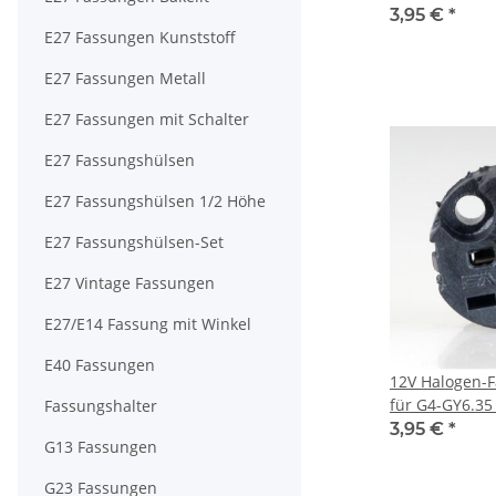
Lampenfassun
3,95 €
*
E27 Fassungen Kunststoff
Zuleitung
E27 Fassungen Metall
E27 Fassungen mit Schalter
E27 Fassungshülsen
E27 Fassungshülsen 1/2 Höhe
E27 Fassungshülsen-Set
E27 Vintage Fassungen
E27/E14 Fassung mit Winkel
E40 Fassungen
12V Halogen-
für G4-GY6.35
Fassungshalter
Kabel mit Ste
3,95 €
*
G13 Fassungen
G23 Fassungen