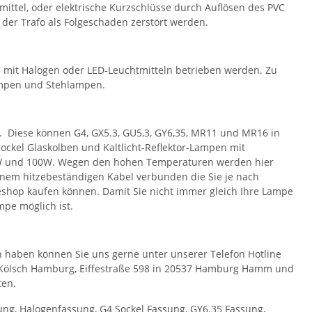
ittel, oder elektrische Kurzschlüsse durch Auflösen des PVC
h der Trafo als Folgeschaden zerstört werden.
e mit Halogen oder LED-Leuchtmitteln betrieben werden. Zu
mpen und Stehlampen.
 Diese können G4, GX5.3, GU5,3, GY6,35, MR11 und MR16 in
sockel Glaskolben und Kaltlicht-Reflektor-Lampen mit
50W und 100W. Wegen den hohen Temperaturen werden hier
inem hitzebeständigen Kabel verbunden die Sie je nach
shop kaufen können. Damit Sie nicht immer gleich Ihre Lampe
pe möglich ist.
 haben können Sie uns gerne unter unserer Telefon Hotline
o Kölsch Hamburg, Eiffestraße 598 in 20537 Hamburg Hamm und
ten.
ng, Halogenfassung, G4 Sockel Fassung, GY6.35 Fassung,