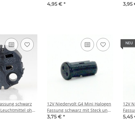
g rechteckig 11cm
Reflektorlampen
GX5,3
4,95 €
*
3,95
Zulei
NEU
Fassung schwarz
12V Niedervolt G4 Mini Halogen
12V N
 Leuchtmittel ohne
Fassung schwarz mit Steck und
Fassu
ckkontakten
Massekontakt
Rohrf
3,75 €
*
5,45