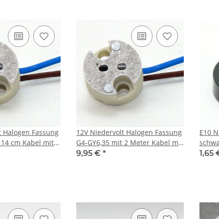
t Halogen Fassung
12V Niedervolt Halogen Fassung
E10 N
 14 cm Kabel mit
G4-GY6,35 mit 2 Meter Kabel mit
schwa
 T300
PTFE Isolation T300
12Vol
9,95 €
*
1,65
 bis 250° C
hitzebeständig bis 250° C