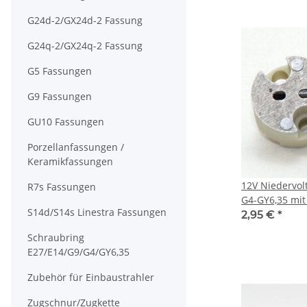
G24d-2/GX24d-2 Fassung
G24q-2/GX24q-2 Fassung
G5 Fassungen
G9 Fassungen
GU10 Fassungen
Porzellanfassungen /
Keramikfassungen
12V Niedervol
R7s Fassungen
G4-GY6,35 mit
S14d/S14s Linestra Fassungen
PTFE Isolation
2,95 €
*
hitzebeständig
Schraubring
E27/E14/G9/G4/GY6,35
Zubehör für Einbaustrahler
Zugschnur/Zugkette