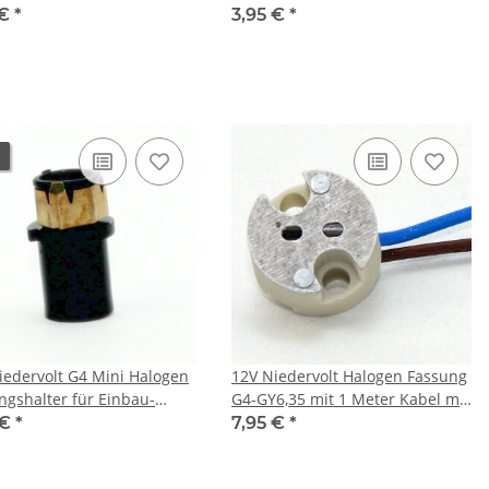
 und G4 mit 13cm
mit Steckkontakten
 €
*
3,95 €
*
tung
iedervolt G4 Mini Halogen
12V Niedervolt Halogen Fassung
ngshalter für Einbau-
G4-GY6,35 mit 1 Meter Kabel mit
assung
PTFE Isolation T300
 €
*
7,95 €
*
hitzebeständig bis 250° C