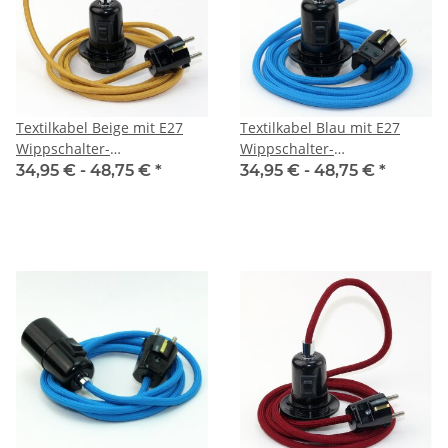
Textilkabel Beige mit E27
Textilkabel Blau mit E27
Wippschalter-
Wippschalter-
Lampenfassung
Lampenfassung
34,95 € -
48,75 €
*
34,95 € -
48,75 €
*
Gewindemantel Kunststoff
Gewindemantel Kunststoff
schwarz mit Stecker
schwarz mit Stecker