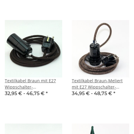
Stecker
schwarz mit Stecker
Textilkabel Braun mit E27
Textilkabel Braun-Meliert
Wippschalter-
mit E27 Wippschalter-
Lampenfassung Glattmantel
Lampenfassung
32,95 € -
46,75 €
*
34,95 € -
48,75 €
*
Kunststoff schwarz mit
Gewindemantel Kunststoff
Stecker
schwarz mit Stecker