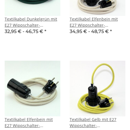
Textilkabel Dunkelgrün mit
Textilkabel Elfenbein mit
E27 Wippschalter-
E27 Wippschalter-
Lampenfassung Glattmantel
Lampenfassung
32,95 € -
46,75 €
*
34,95 € -
48,75 €
*
Kunststoff schwarz mit
Gewindemantel Kunststoff
Stecker
schwarz mit Stecker
Textilkabel Elfenbein mit
Textilkabel Gelb mit E27
E27 Wippschalter-
Wippschalter-