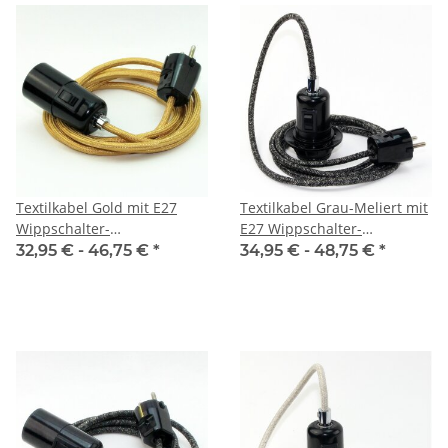
Textilkabel Gold mit E27
Textilkabel Grau-Meliert mit
Wippschalter-
E27 Wippschalter-
Lampenfassung Glattmantel
Lampenfassung
32,95 € -
46,75 €
*
34,95 € -
48,75 €
*
Kunststoff schwarz mit
Gewindemantel Kunststoff
Stecker
schwarz mit Stecker