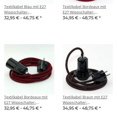
Textilkabel Blau mit E27
Textilkabel Bordeaux mit
Wippschalter-
E27 Wippschalter-
Lampenfassung Glattmantel
Lampenfassung
32,95 € -
46,75 €
*
34,95 € -
48,75 €
*
Kunststoff schwarz mit
Gewindemantel Kunststoff
Stecker
schwarz mit Stecker
Textilkabel Bordeaux mit
Textilkabel Braun mit E27
E27 Wippschalter-
Wippschalter-
Lampenfassung Glattmantel
Lampenfassung
32,95 € -
46,75 €
*
34,95 € -
48,75 €
*
Kunststoff schwarz mit
Gewindemantel Kunststoff