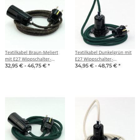
Textilkabel Braun-Meliert
Textilkabel Dunkelgrün mit
mit E27 Wippschalter-
E27 Wippschalter-
Lampenfassung Glattmantel
Lampenfassung
32,95 € -
46,75 €
*
34,95 € -
48,75 €
*
Kunststoff schwarz mit
Gewindemantel Kunststoff
Stecker
schwarz mit Stecker