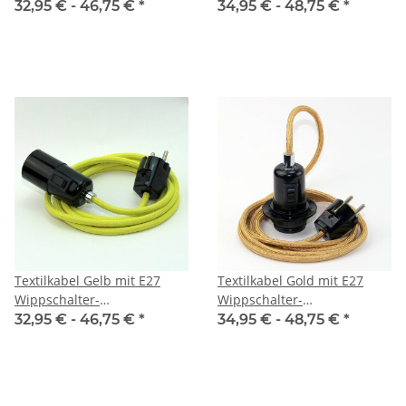
Lampenfassung Glattmantel
Lampenfassung
32,95 € -
46,75 €
*
34,95 € -
48,75 €
*
Kunststoff schwarz mit
Gewindemantel Kunststoff
Stecker
schwarz mit Stecker
Textilkabel Gelb mit E27
Textilkabel Gold mit E27
Wippschalter-
Wippschalter-
Lampenfassung Glattmantel
Lampenfassung
32,95 € -
46,75 €
*
34,95 € -
48,75 €
*
Kunststoff schwarz mit
Gewindemantel Kunststoff
Stecker
schwarz mit Stecker