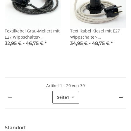
Textilkabel Grau-Meliert mit
Textilkabel Kiesel mit E27
E27 Wippschalter-
Wippschalter-
Lampenfassung Glattmantel
Lampenfassung
32,95 € -
46,75 €
*
34,95 € -
48,75 €
*
Kunststoff schwarz mit
Gewindemantel Kunststoff
Stecker
schwarz mit Stecker
Artikel 1 - 20 von 39
Seite
1
Standort