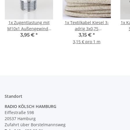
1x
Zugentlastung mit
1x
Textilkabel Kiesel 3-
1x
K
M10x1 Außengewinde
adrig 3x0,75
für Kabel 13x17mm
Schlauchleitung 3G 0,75
250
3,95 €
*
3,15 €
*
Metall Messing
H03VV-F textilummantelt
3,15 € pro 1 m
verchromt
Standort
RADIO KÖLSCH HAMBURG
Eiffestraße 598
20537 Hamburg
Zufahrt über Borstelmannsweg