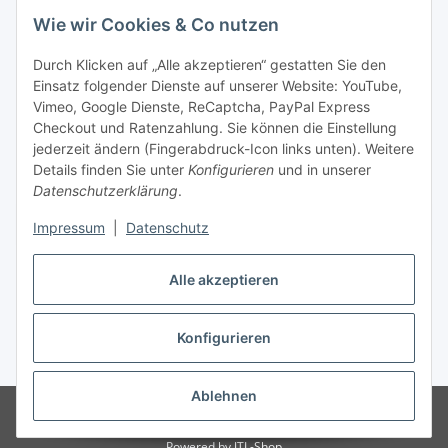
Wie wir Cookies & Co nutzen
Durch Klicken auf „Alle akzeptieren“ gestatten Sie den
Einsatz folgender Dienste auf unserer Website: YouTube,
Unsere Seiten
Vimeo, Google Dienste, ReCaptcha, PayPal Express
Checkout und Ratenzahlung. Sie können die Einstellung
Social Media
jederzeit ändern (Fingerabdruck-Icon links unten). Weitere
Details finden Sie unter
Konfigurieren
und in unserer
Datenschutzerklärung
.
Vertrag widerrufen
Impressum
|
Datenschutz
Alle akzeptieren
Konfigurieren
* Alle Preise inkl. gesetzlicher USt., ** siehe Lieferbedingungen, zzgl.
Versand
Ablehnen
© 2023 www.textilkabel-onlineshop.de
Besucherzähler: 2135106
Onlineshop für Endkunden und Wiederverkäufer
Powered by
JTL-Shop