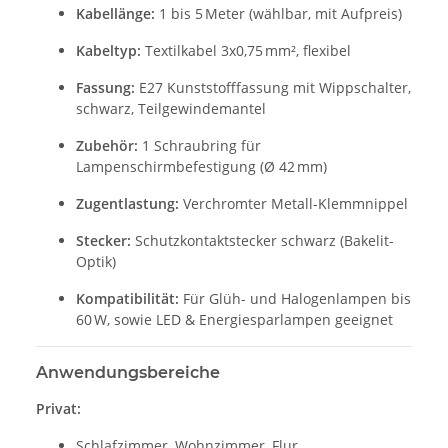
Kabellänge:
1 bis 5 Meter (wählbar, mit Aufpreis)
Kabeltyp:
Textilkabel 3x0,75 mm², flexibel
Fassung:
E27 Kunststofffassung mit Wippschalter,
schwarz, Teilgewindemantel
Zubehör:
1 Schraubring für
Lampenschirmbefestigung (Ø 42 mm)
Zugentlastung:
Verchromter Metall-Klemmnippel
Stecker:
Schutzkontaktstecker schwarz (Bakelit-
Optik)
Kompatibilität:
Für Glüh- und Halogenlampen bis
60 W, sowie LED & Energiesparlampen geeignet
Anwendungsbereiche
Privat:
Schlafzimmer, Wohnzimmer, Flur