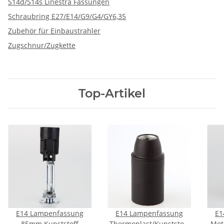
S14d/S14s Linestra Fassungen
Schraubring E27/E14/G9/G4/GY6,35
Zubehör für Einbaustrahler
Zugschnur/Zugkette
Top-Artikel
E14 Lampenfassung
E14 Lampenfassung
E1
85mm Kunststoff
Thermoplast/Kunststoff
Met