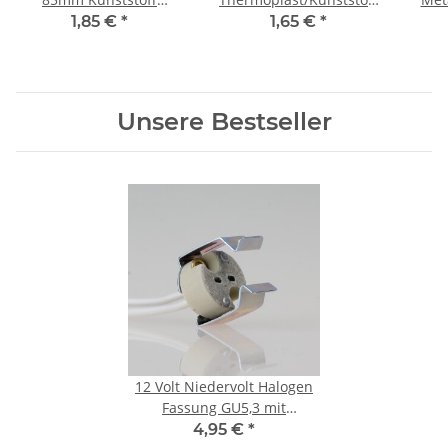
schwarz mit starren
schwarz mit Glattmantel
1,85 €
*
1,65 €
*
Metall-Winkel für
M10x1 IG
Kronleuchter/Lüster
Unsere Bestseller
12 Volt Niedervolt Halogen
Fassung GU5,3 mit
Halterung für
4,95 €
*