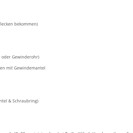
 Flecken bekommen)
r oder Gewinderohr)
ngen mit Gewindemantel
tel & Schraubring)