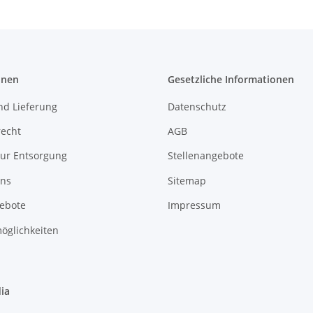
onen
Gesetzliche Informationen
nd Lieferung
Datenschutz
recht
AGB
zur Entsorgung
Stellenangebote
uns
Sitemap
gebote
Impressum
öglichkeiten
ia