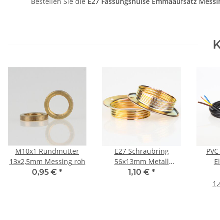
Bestellen Sie die
E27 Fassungshülse Emmaaufsatz Mess
K
M10x1 Rundmutter
E27 Schraubring
PVC
13x2,5mm Messing roh
56x13mm Metall
E
vermessingt für
Strom
0,95 €
*
1,10 €
*
Lampenfassung
sch
1,
3x0,