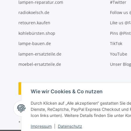
lampen-reparatur.com
#Twitter
radiokoelsch.de
Follow us
retouren.kaufen
Like us @
kohlebürsten.shop
Pins @Pint
lampe-bauen.de
TikTok
lampen-ersatzteile.de
YouTube
moebel-ersatzteile.de
Unser Blo
Vertrag widerrufen
Wie wir Cookies & Co nutzen
Durch Klicken auf „Alle akzeptieren“ gestatten Sie 
Dienste, ReCaptcha, PayPal Express Checkout und Ra
Icon links unten). Weitere Details finden Sie unter
Kon
* Alle Preise inkl. gesetzlicher USt., ** siehe Lieferbedingungen, zzgl
Impressum
|
Datenschutz