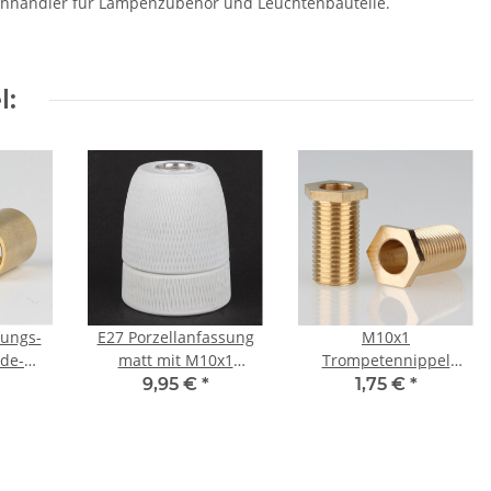
chhändler für Lampenzubehör und Leuchtenbauteile.
l:
ungs-
E27 Porzellanfassung
M10x1
de-
matt mit M10x1
Trompetennippel
16mm
Innengewinde 250V/4A
Messing 6-kant 18mm
9,95 €
*
1,75 €
*
oh
lang 12x20mm ohne
Profil/Verdrehschutz