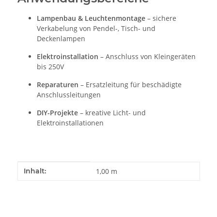
Lampenbau & Leuchtenmontage
– sichere
Verkabelung von Pendel-, Tisch- und
Deckenlampen
Elektroinstallation
– Anschluss von Kleingeräten
bis 250V
Reparaturen
– Ersatzleitung für beschädigte
Anschlussleitungen
DIY-Projekte
– kreative Licht- und
Elektroinstallationen
Produkteigenschaft
Wert
Inhalt:
1,00 m