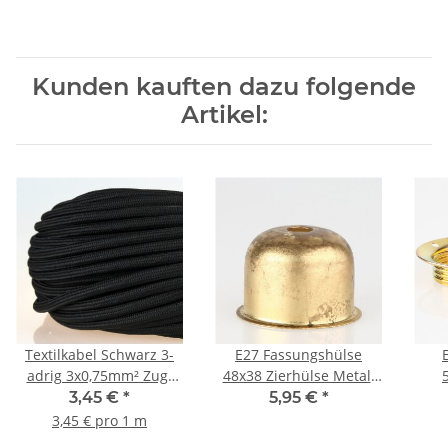
Kunden kauften dazu folgende
Artikel:
Textilkabel Schwarz 3-
E27 Fassungshülse
adrig 3x0,75mm² Zug-
48x38 Zierhülse Metall
Pendelleitung S03RT-F
Messing roh für
3,45 €
*
5,95 €
*
3G0,75
Lampenfassung
3,45 € pro 1 m