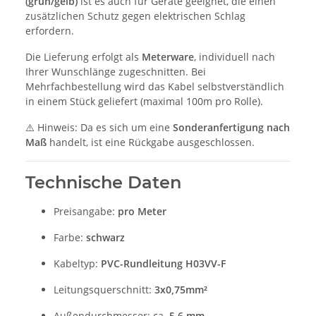
(grün/gelb)
ist es auch für Geräte geeignet, die einen
zusätzlichen Schutz gegen elektrischen Schlag
erfordern.
Die Lieferung erfolgt als
Meterware
, individuell nach
Ihrer Wunschlänge zugeschnitten. Bei
Mehrfachbestellung wird das Kabel selbstverständlich
in einem Stück geliefert (maximal 100m pro Rolle).
⚠️ Hinweis: Da es sich um eine
Sonderanfertigung nach
Maß
handelt, ist eine Rückgabe ausgeschlossen.
Technische Daten
Preisangabe:
pro Meter
Farbe:
schwarz
Kabeltyp:
PVC-Rundleitung H03VV-F
Leitungsquerschnitt:
3x0,75mm²
Außendurchmesser: ca.
5,6 mm