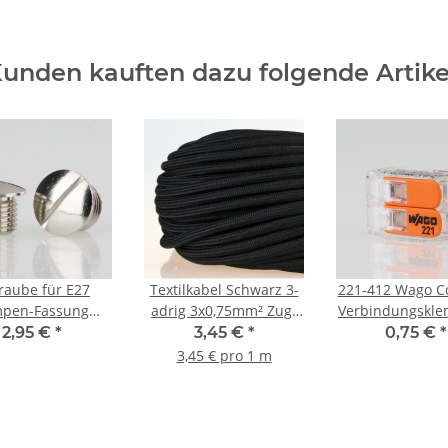
unden kauften dazu folgende Artike
raube für E27
Textilkabel Schwarz 3-
221-412 Wago C
pen-Fassung
adrig 3x0,75mm² Zug-
Verbindungskle
ing vernickelt
Pendelleitung S03RT-F
polig für al
2,95 €
*
3,45 €
*
0,75 €
*
 für Kaiser Idell
3G0,75
Leitungsar
3,45 € pro 1 m
auhaus Leuchten