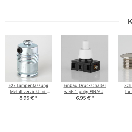
K
E27 Lampenfassung
Einbau-Druckschalter
Sch
Metall verzinkt mit
weiß 1-polig EIN/AUS
Lam
Glattmantel und
250V/6A 8mm Achse
Mess
8,95 €
*
6,95 €
*
seitlichem Kabel-
passend
Eingang 250V/4A
und B