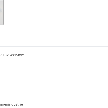
mm² 16x94x15mm
mpenindustrie