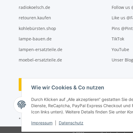
radiokoelsch.de
Follow us
retouren.kaufen
Like us @
kohlebürsten.shop
Pins @Pint
lampe-bauen.de
TikTok
lampen-ersatzteile.de
YouTube
moebel-ersatzteile.de
Unser Blo
Vertrag widerrufen
Wie wir Cookies & Co nutzen
Durch Klicken auf „Alle akzeptieren“ gestatten Sie 
Dienste, ReCaptcha, PayPal Express Checkout und Ra
Icon links unten). Weitere Details finden Sie unter
Kon
* Alle Preise inkl. gesetzlicher USt., ** siehe Lieferbedingungen, zzgl
Impressum
|
Datenschutz