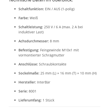
Technische Daten im Überblick:
Schaltfunktion:
EIN / AUS (1-polig)
Farbe:
Weiß
Schaltleistung:
250 V / 6 A (max. 2 A bei
induktiver Last)
Achsdurchmesser:
8 mm
Befestigung:
Feingewinde M10x1 mit
vormontierter Schrägmutter
Anschlüsse:
Schraubkontakte
Sockelmaße:
25 mm (L) × 16 mm (T) × 10 mm (H)
Hersteller:
InterBär
Serie:
8001
Lieferumfang:
1 Stück