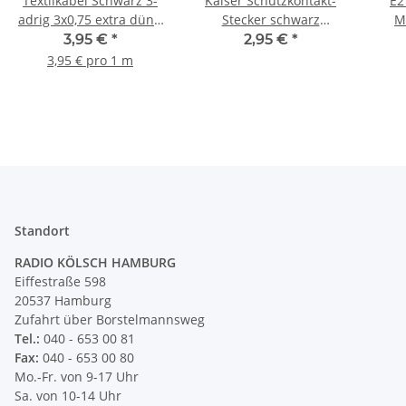
Textilkabel Schwarz 3-
Kaiser Schutzkontakt-
E2
adrig 3x0,75 extra dünn
Stecker schwarz
M
für innere Verkabelung
250V/16A Bakelit Optik
3,95 €
*
2,95 €
*
von Ketten-Lampen
s
3,95 € pro 1 m
Kronleuchter/Lüster
Standort
RADIO KÖLSCH HAMBURG
Eiffestraße 598
20537 Hamburg
Zufahrt über Borstelmannsweg
Tel.:
040 - 653 00 81
Fax:
040 - 653 00 80
Mo.-Fr. von 9-17 Uhr
Sa. von 10-14 Uhr