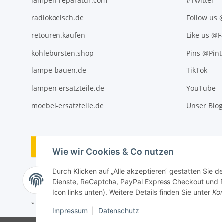
lampen-reparatur.com
#Twitter
radiokoelsch.de
Follow us
retouren.kaufen
Like us @
kohlebürsten.shop
Pins @Pint
lampe-bauen.de
TikTok
lampen-ersatzteile.de
YouTube
moebel-ersatzteile.de
Unser Blo
Vertrag widerrufen
Wie wir Cookies & Co nutzen
Durch Klicken auf „Alle akzeptieren“ gestatten Sie 
Dienste, ReCaptcha, PayPal Express Checkout und Ra
Icon links unten). Weitere Details finden Sie unter
Kon
* Alle Preise inkl. gesetzlicher USt., ** siehe Lieferbedingungen, zzgl
Impressum
|
Datenschutz