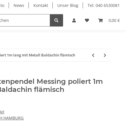
to
News
Kontakt
Unser Blog
Tel: 040 6530081
0,00 €
ert 1m lang mit Metall Baldachin flämisch
enpendel Messing poliert 1m
Baldachin flämisch
el
CH HAMBURG