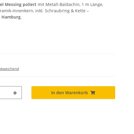
l Messing poliert
mit Metall-Baldachin, 1 m Länge,
amik-Innenkern, inkl. Schraubring & Kette –
h Hamburg
.
abweichend
In den Warenkorb