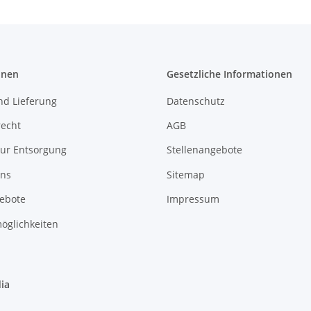
onen
Gesetzliche Informationen
nd Lieferung
Datenschutz
recht
AGB
zur Entsorgung
Stellenangebote
uns
Sitemap
gebote
Impressum
öglichkeiten
ia