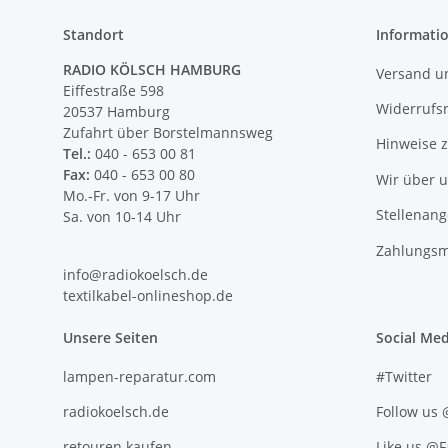
Standort
Informati
RADIO KÖLSCH HAMBURG
Versand u
Eiffestraße 598
Widerrufs
20537 Hamburg
Zufahrt über Borstelmannsweg
Hinweise 
Tel.:
040 - 653 00 81
Fax:
040 - 653 00 80
Wir über 
Mo.-Fr. von 9-17 Uhr
Stellenan
Sa. von 10-14 Uhr
Zahlungsm
info@radiokoelsch.de
textilkabel-onlineshop.de
Unsere Seiten
Social Med
lampen-reparatur.com
#Twitter
radiokoelsch.de
Follow us
retouren.kaufen
Like us @