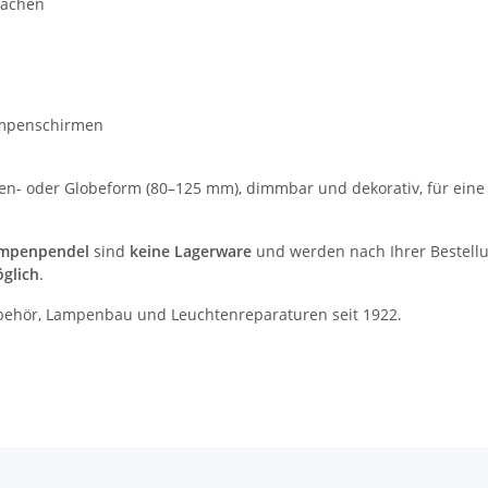
lächen
Lampenschirmen
en- oder Globeform (80–125 mm), dimmbar und dekorativ, für ein
ampenpendel
sind
keine Lagerware
und werden nach Ihrer Bestell
öglich
.
behör, Lampenbau und Leuchtenreparaturen seit 1922.