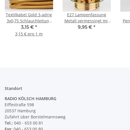
Textilkabel Gold 3-adrig
E27 Lampenfassung
3x0,75 Schlauchleitung
Metall vermessingt mit
Pen
3G 0,75 H03VV-F
Zugentlastung 2
3,15 €
*
9,95 €
*
textilummantelt
Schraubringe Keramik
Kle
3,15 € pro 1 m
Innenkern 250V/4A
Standort
RADIO KÖLSCH HAMBURG
Eiffestraße 598
20537 Hamburg
Zufahrt über Borstelmannsweg
Tel.:
040 - 653 00 81
Fax:
040 - 653 00 80