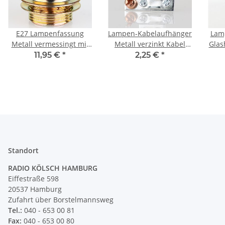
E27 Lampenfassung
Lampen-Kabelaufhänger
Lam
Metall vermessingt mit
Metall verzinkt Kabel
Glas
Zugentlastung 2
Zugentlaster für 10er
2-fa
11,95 €
*
2,25 €
*
Schraubringe Stahlseil
Rohr mit FE Schelle
un
Befestigung innen
Standort
RADIO KÖLSCH HAMBURG
Eiffestraße 598
20537 Hamburg
Zufahrt über Borstelmannsweg
Tel.:
040 - 653 00 81
Fax:
040 - 653 00 80