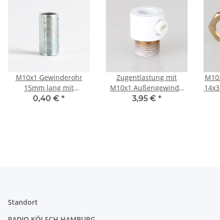
M10x1 Gewinderohr
Zugentlastung mit
M10x
15mm lang mit
M10x1 Außengewinde
14x3
Profil/Verdrehschutz
für Kabel 13x17mm
0,40 €
*
3,95 €
*
Metall verzinkt für
Metall weiß
Lampen und
Leuchtenbau
Standort
RADIO KÖLSCH HAMBURG