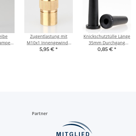
eibe
Zugentlastung mit
Knickschutztülle Länge
Lampen-
M10x1 Innengewinde
35mm Durchgang
ger
für Kabel 12x20mm 3-
5,5mm schwarz mit
5,95 €
*
0,85 €
*
eiß
teilig Metall Messing
Haltewulst
roh
Partner