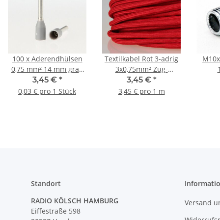
100 x Aderendhülsen
Textilkabel Rot 3-adrig
M10x
0,75 mm² 14 mm grau
3x0,75mm² Zug-
isoliert
Pendelleitung S03RT-F
Metal
3,45 €
*
3,45 €
*
3G0,75
fü
0,03 € pro 1 Stück
3,45 € pro 1 m
L
Standort
Informati
RADIO KÖLSCH HAMBURG
Versand u
Eiffestraße 598
Widerrufs