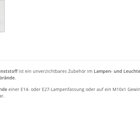
nststoff
ist ein unverzichtbares Zubehör im
Lampen- und Leucht
lbrände
.
nde
einer E14- oder E27-Lampenfassung oder auf ein M10x1 Gewin
ar.