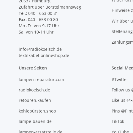
20537 Hamburg
Zufahrt über Borstelmannsweg
Hinweise 
Tel.:
040 - 653 00 81
Fax:
040 - 653 00 80
Wir über 
Mo.-Fr. von 9-17 Uhr
Stellenan
Sa. von 10-14 Uhr
Zahlungsm
info@radiokoelsch.de
textilkabel-onlineshop.de
Unsere Seiten
Social Med
lampen-reparatur.com
#Twitter
radiokoelsch.de
Follow us
retouren.kaufen
Like us @
kohlebürsten.shop
Pins @Pint
lampe-bauen.de
TikTok
lampen-ersatzteile.de
YouTube