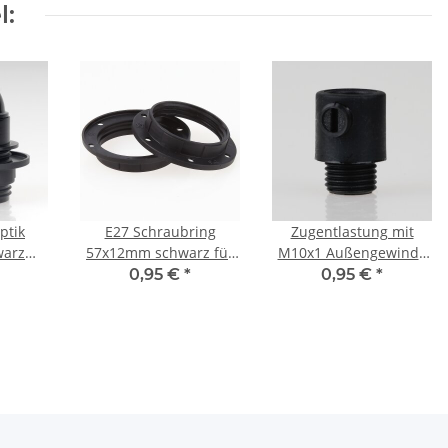
l:
ptik
E27 Schraubring
Zugentlastung mit
warz
57x12mm schwarz für
M10x1 Außengewinde
antel
Kunststoff
für Kabel 13x19mm
0,95 €
*
0,95 €
*
A inkl.
Lampenfassung
Kunststoff schwarz
ing