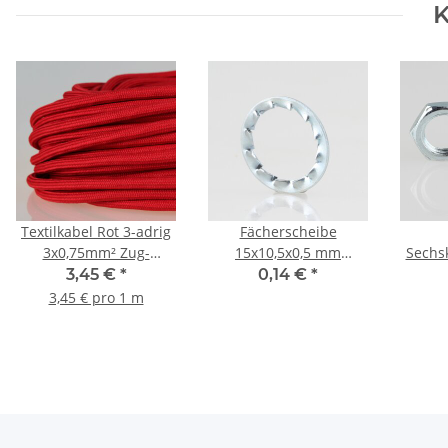
K
Textilkabel Rot 3-adrig
Fächerscheibe
3x0,75mm² Zug-
15x10,5x0,5 mm
Sechs
Pendelleitung S03RT-F
verzinkt (für M10
Me
3,45 €
*
0,14 €
*
3G0,75
Gewinderohr)
3,45 € pro 1 m