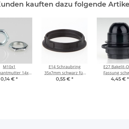
unden kauften dazu folgende Artike
M10x1
E14 Schraubring
E27 Bakelit-O
kantmutter 14x3
35x7mm schwarz für
Fassung sch
tall verzinkt
Kunststoff/Thermoplast
Teilgewindem
0,14 €
*
0,55 €
*
4,45 €
*
Fassung
M10x1 IG 250V/4
1 Schraubr