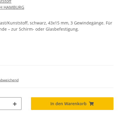
tstoff
CH HAMBURG
ast/Kunststoff, schwarz, 43x15 mm, 3 Gewindegänge. Für
de – zur Schirm- oder Glasbefestigung.
abweichend
In den Warenkorb