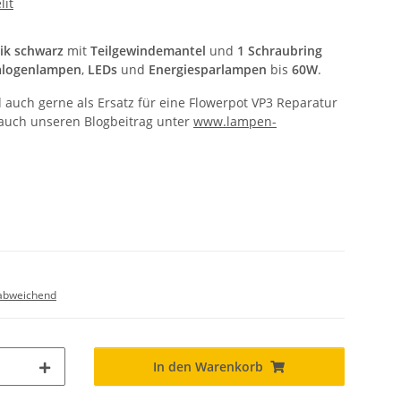
lit
tik schwarz
mit
Teilgewindemantel
und
1 Schraubring
logenlampen
,
LEDs
und
Energiesparlampen
bis
60W
.
auch gerne als Ersatz für eine Flowerpot VP3 Reparatur
 auch unseren Blogbeitrag unter
www.lampen-
abweichend
In den Warenkorb