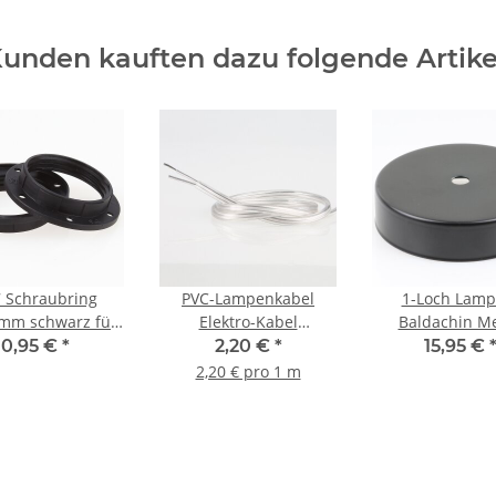
unden kauften dazu folgende Artike
 Schraubring
PVC-Lampenkabel
1-Loch Lamp
mm schwarz für
Elektro-Kabel
Baldachin Me
Kunststoff
Stromkabel Flachkabel
100x25mm sc
0,95 €
*
2,20 €
*
15,95 €
mpenfassung
transparent 2-adrig,
ohne Zugentlaste
2,20 € pro 1 m
2x0,75mm²
Lampenpen