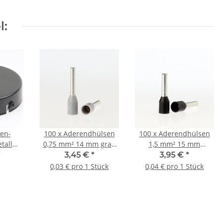
l:
en-
100 x Aderendhülsen
100 x Aderendhülsen
tall
0,75 mm² 14 mm grau
1,5 mm² 15 mm
hwarz
isoliert
schwarz isoliert
*
3,45 €
*
3,95 €
*
r für 1
0,03 € pro 1 Stück
0,04 € pro 1 Stück
del