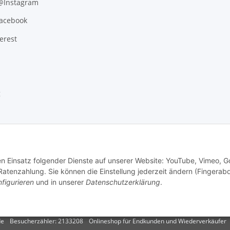
 @Instagram
Facebook
erest
g
den Einsatz folgender Dienste auf unserer Website: YouTube, Vimeo, G
tenzahlung. Sie können die Einstellung jederzeit ändern (Fingerab
figurieren
und in unserer
Datenschutzerklärung
.
.
Versand
de
Besucherzähler: 2133208
Onlineshop für Endkunden und Wiederverkäufer