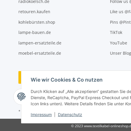
radiokoelsch.de
Follow us
retouren.kaufen
Like us @
kohlebürsten.shop
Pins @Pint
lampe-bauen.de
TikTok
lampen-ersatzteile.de
YouTube
moebel-ersatzteile.de
Unser Blo
Vertrag widerrufen
Wie wir Cookies & Co nutzen
Durch Klicken auf „Alle akzeptieren“ gestatten Sie 
Dienste, ReCaptcha, PayPal Express Checkout und Ra
Icon links unten). Weitere Details finden Sie unter
Kon
* Alle Preise inkl. gesetzlicher USt., ** siehe Lieferbedingungen, zzgl
Impressum
|
Datenschutz
© 2023 www.textilkabel-onlineshop.