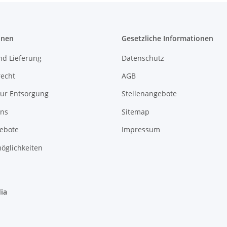
onen
Gesetzliche Informationen
nd Lieferung
Datenschutz
recht
AGB
zur Entsorgung
Stellenangebote
uns
Sitemap
gebote
Impressum
öglichkeiten
ia