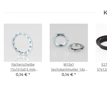
K
Fächerscheibe
M10x1
E27
15x10,5x0,5 mm
Sechskantmutter 14x3
57x12
verzinkt (für M10
Metall verzinkt
0,14 €
*
0,14 €
*
Gewinderohr)
La