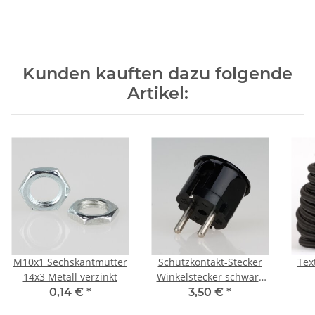
Kunden kauften dazu folgende
Artikel:
M10x1 Sechskantmutter
Schutzkontakt-Stecker
Tex
14x3 Metall verzinkt
Winkelstecker schwarz
Bakelit Optik 250V/16A
Schl
0,14 €
*
3,50 €
*
H03V