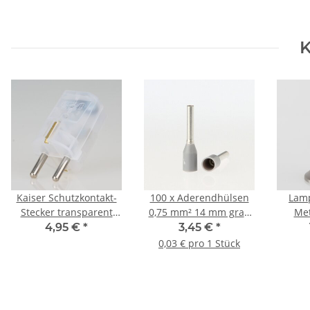
K
Kaiser Schutzkontakt-
100 x Aderendhülsen
Lam
Stecker transparent
0,75 mm² 14 mm grau
Me
250V/16A
isoliert
flämis
4,95 €
*
3,45 €
*
0,03 € pro 1 Stück
Leuch