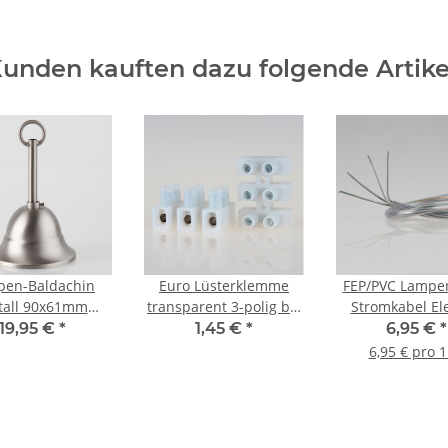
unden kauften dazu folgende Artike
pen-Baldachin
Euro Lüsterklemme
FEP/PVC Lampe
tall 90x61mm
transparent 3-polig bis
Stromkabel Ele
ch Edelstahloptik
10 mm² 22x31x19mm
Kabel Rundk
19,95 €
*
1,45 €
*
6,95 €
*
mit
transparent 4-
6,95 € pro 
tenaufhängung
4x0,75mm