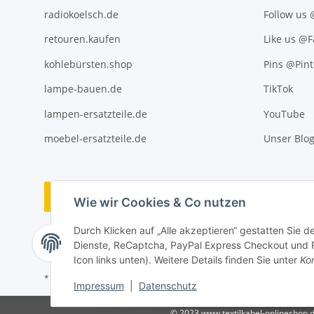
radiokoelsch.de
Follow us
retouren.kaufen
Like us @
kohlebürsten.shop
Pins @Pint
lampe-bauen.de
TikTok
lampen-ersatzteile.de
YouTube
moebel-ersatzteile.de
Unser Blo
Vertrag widerrufen
Wie wir Cookies & Co nutzen
Durch Klicken auf „Alle akzeptieren“ gestatten Sie 
Dienste, ReCaptcha, PayPal Express Checkout und Ra
Icon links unten). Weitere Details finden Sie unter
Kon
* Alle Preise inkl. gesetzlicher USt., ** siehe Lieferbedingungen, zzgl
Impressum
|
Datenschutz
© 2023 www.textilkabel-onlineshop.