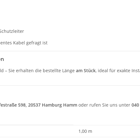
Schutzleiter
ntes Kabel gefragt ist
en
 – Sie erhalten die bestellte Länge
am Stück
, ideal für exakte Ins
ffestraße 598, 20537 Hamburg Hamm
oder rufen Sie uns unter
040
1,00 m