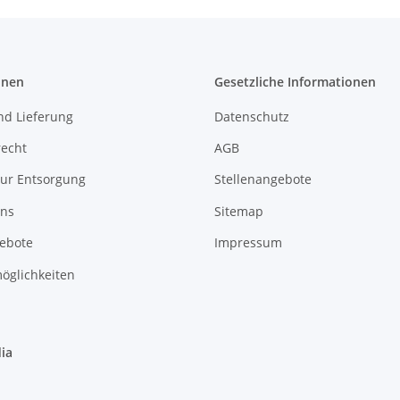
onen
Gesetzliche Informationen
nd Lieferung
Datenschutz
recht
AGB
zur Entsorgung
Stellenangebote
uns
Sitemap
gebote
Impressum
öglichkeiten
ia