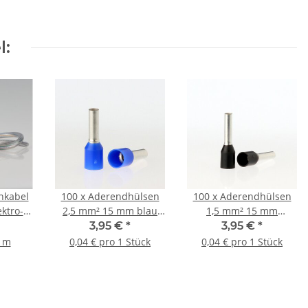
l:
nkabel
100 x Aderendhülsen
100 x Aderendhülsen
ktro-
2,5 mm² 15 mm blau
1,5 mm² 15 mm
abel
isoliert
schwarz isoliert
3,95 €
*
3,95 €
*
adrig
1 m
0,04 € pro 1 Stück
0,04 € pro 1 Stück
²