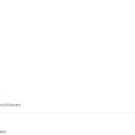
)
eschlossen
ten