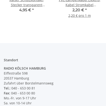
Stecker transparent
Kabel Stromkabel
250V/16A
Flachkabel transparent 2-
4,95 €
*
2,20 €
*
adrig, 2x0,75mm²
2,20 € pro 1 m
Standort
RADIO KÖLSCH HAMBURG
Eiffestraße 598
20537 Hamburg
Zufahrt über Borstelmannsweg
Tel.:
040 - 653 00 81
Fax:
040 - 653 00 80
Mo.-Fr. von 9-17 Uhr
Sa. von 10-14 Uhr