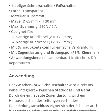
•
1-poliger Schnurschalter / Fußschalter
•
Farbe:
Transparent
•
Material:
Kunststoff
•
Maße:
Ø 65 mm × H 30 mm
•
Max. Spannung:
250 V / 2 A
•
Geeignet für:
– 2-adrige Rundkabel (2 × 0,75 mm²)
– 3-adrige Rundkabel (3 × 0,75 mm²)
•
Mit Schraubkontakten
für einfache Verdrahtung
•
Mit Zugentlastung und Erdungspol (PE/N-Klemmen)
•
Anwendungsbereich:
Lampenbau, Lichttechnik, DIY-
Reparaturen
Anwendung
Der
Zwischen- bzw. Schnurschalter
wird direkt ins
Kabel integriert –
zwischen Steckdose und Gerät
.
Durch die eingebaute
Zugentlastung
wird ein
Herausrutschen der Leitungen verhindert.
Dank
Erdungsanschluss
eignet sich der Schalter auch
für
Leuchten oder Geräte mit Schutzleiteranschluss
.