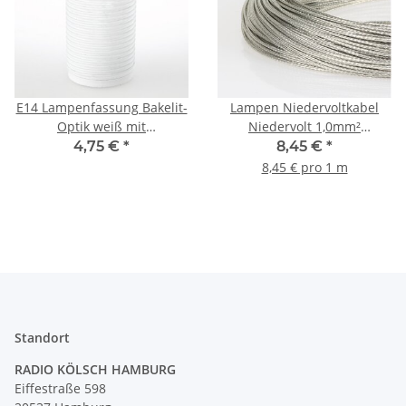
E14 Lampenfassung Bakelit-
Lampen Niedervoltkabel
Optik weiß mit
Niedervolt 1,0mm²
Gewindemantel M10x1
Zopfgeflechtleitung 12/24V
4,75 €
*
8,45 €
*
Innengewinde
verzinnt
8,45 € pro 1 m
Standort
RADIO KÖLSCH HAMBURG
Eiffestraße 598