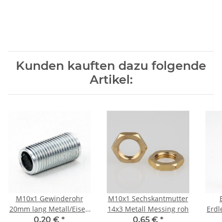
Kunden kauften dazu folgende
Artikel:
M10x1 Gewinderohr
M10x1 Sechskantmutter
20mm lang Metall/Eisen
14x3 Metall Messing roh
Erdl
verzinkt für Lampen und
m
0,20 €
*
0,65 €
*