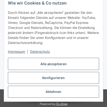
Wie wir Cookies & Co nutzen
Durch Klicken auf „Alle akzeptieren“ gestatten Sie den
Einsatz folgender Dienste auf unserer Website: YouTube,
Unsere Seiten
Vimeo, Google Dienste, ReCaptcha, PayPal Express
Checkout und Ratenzahlung. Sie können die Einstellung
Social Media
jederzeit ändern (Fingerabdruck-Icon links unten). Weitere
Details finden Sie unter
Konfigurieren
und in unserer
Datenschutzerklärung
.
Vertrag widerrufen
Impressum
|
Datenschutz
Alle akzeptieren
Konfigurieren
* Alle Preise inkl. gesetzlicher USt., ** siehe Lieferbedingungen, zzgl.
Versand
Ablehnen
© 2023 www.textilkabel-onlineshop.de
Besucherzähler: 2136487
Onlineshop für Endkunden und Wiederverkäufer
Powered by
JTL-Shop