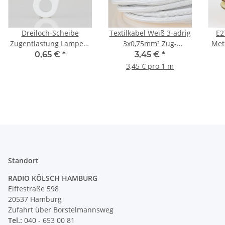
Dreiloch-Scheibe
Textilkabel Weiß 3-adrig
E2
Zugentlastung Lampen-
3x0,75mm² Zug-
Met
Kabelaufhänger
Pendelleitung S03RT-F
0,65 €
*
3,45 €
*
Kunststoff weiß
3G0,75
Sch
3,45 € pro 1 m
3x6,8mm
B
Standort
RADIO KÖLSCH HAMBURG
Eiffestraße 598
20537 Hamburg
Zufahrt über Borstelmannsweg
Tel.:
040 - 653 00 81