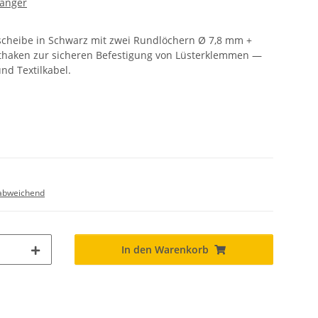
hänger
hscheibe in Schwarz mit zwei Rundlöchern Ø 7,8 mm +
sthaken zur sicheren Befestigung von Lüsterklemmen —
nd Textilkabel.
abweichend
In den Warenkorb