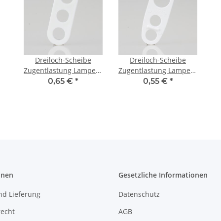
Dreiloch-Scheibe
Dreiloch-Scheibe
Zugentlastung Lampen-
Zugentlastung Lampen-
Kabelaufhänger
Kabelaufhänger
0,65 €
*
0,55 €
*
Kunststoff weiß
Kunststoff weiß 2x8
3x6,8mm
1x11mm
onen
Gesetzliche Informationen
nd Lieferung
Datenschutz
recht
AGB