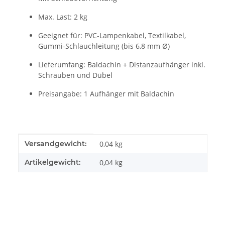
Max. Last: 2 kg
Geeignet für: PVC-Lampenkabel, Textilkabel,
Gummi-Schlauchleitung (bis 6,8 mm Ø)
Lieferumfang: Baldachin + Distanzaufhänger inkl.
Schrauben und Dübel
Preisangabe: 1 Aufhänger mit Baldachin
Produkteigenschaft
Wert
Versandgewicht:
0,04 kg
Artikelgewicht:
0,04
kg