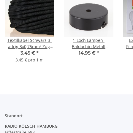
Textilkabel Schwarz 3-
1-Loch Lampen-
E
adrig 3x0,75mm² Zug-
Baldachin Metall
Fil
Pendelleitung S03RT-F
80x25mm schwarz ohne
kla
3,45 €
*
14,95 €
*
3G0,75
Zugentlaster für 1
806 
3,45 € pro 1 m
Lampenpendel
Standort
RADIO KÖLSCH HAMBURG
Eiffestraße 598