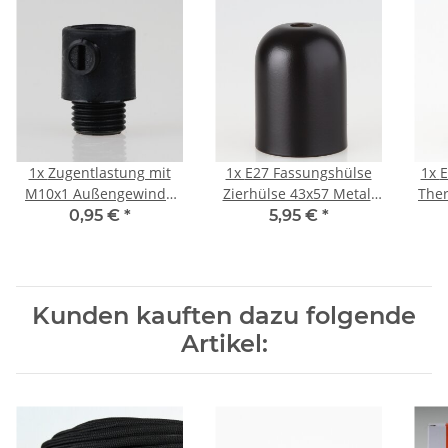
1x
Zugentlastung mit
1x
E27 Fassungshülse
1x
E
M10x1 Außengewinde
Zierhülse 43x57 Metall
Ther
für Kabel 13x19mm
schwarz mit 10,5mm
schw
0,95 €
*
5,95 €
*
Kunststoff schwarz
Mittelloch für
M
Lampenfasssung
Kunden kauften dazu folgende
Artikel: